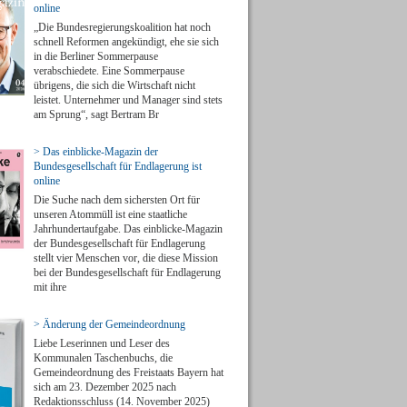
online
„Die Bundesregierungskoalition hat noch
schnell Reformen angekündigt, ehe sie sich
in die Berliner Sommerpause
verabschiedete. Eine Sommerpause
übrigens, die sich die Wirtschaft nicht
leistet. Unternehmer und Manager sind stets
am Sprung“, sagt Bertram Br
> Das einblicke-Magazin der
Bundesgesellschaft für Endlagerung ist
online
Die Suche nach dem sichersten Ort für
unseren Atommüll ist eine staatliche
Jahrhundertaufgabe. Das einblicke-Magazin
der Bundesgesellschaft für Endlagerung
stellt vier Menschen vor, die diese Mission
bei der Bundesgesellschaft für Endlagerung
mit ihre
> Änderung der Gemeindeordnung
Liebe Leserinnen und Leser des
Kommunalen Taschenbuchs, die
Gemeindeordnung des Freistaats Bayern hat
sich am 23. Dezember 2025 nach
Redaktionsschluss (14. November 2025)