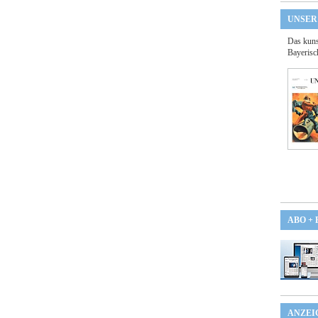
UNSER
Das kuns
Bayerisc
ABO +
ANZEI