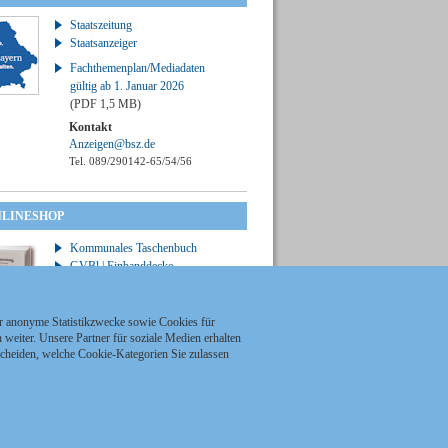
Staatszeitung
Staatsanzeiger
Fachthemenplan/Mediadaten
gültig ab 1. Januar 2026
(PDF 1,5 MB)
Kontakt
Anzeigen@bsz.de
Tel. 089/290142-65/54/56
NLINESHOP
Kommunales Taschenbuch
GVBl | Einbanddecke
ür anonyme Statistikzwecke sowie Cookies für
weiter. Unsere Partner für soziale Medien erhalten
scheiden, welche Cookie-Kategorien Sie zulassen