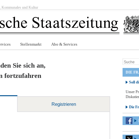
ft, Kommunales und Kultur
rvices
Stellenmarkt
Abo & Services
den Sie sich an,
DIE F
 fortzufahren
Soll d
Unser Pr
Diskutier
Registrieren
Die F