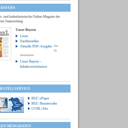
 BAYERN
t- und kulturhistorische Online-Magazin der
hen Staatszeitung
Unser Bayern
Lesen
Nachbestellen
Aktuelle PDF-Ausgabe
Nur
für
Abonnenten
Unser Bayern –
Inhaltsverzeichnisse
 BESTELLSERVICE
BSZ | ePaper
BSZ | Businessabo
GVBI | Abo
GEN MEDIADATEN