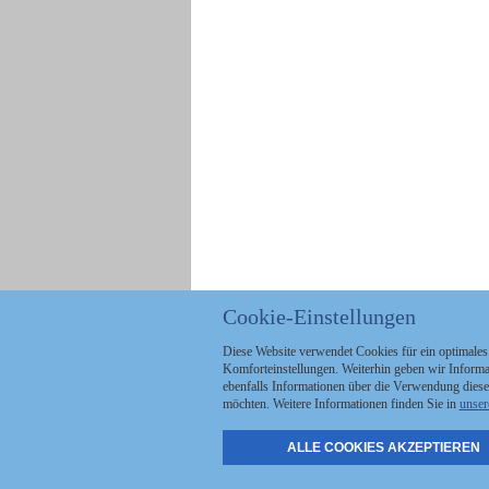
Cookie-Einstellungen
Diese Website verwendet Cookies für ein optimales
Komforteinstellungen. Weiterhin geben wir Informat
ebenfalls Informationen über die Verwendung diese
möchten. Weitere Informationen finden Sie in
unser
ALLE COOKIES AKZEPTIEREN
Politik
Stellenmarkt
A
Kommunales
Abo & Services
A