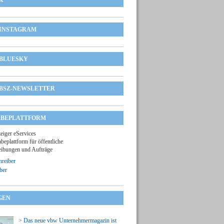
X
INSTAGRAM
BLUESKY
BSZ-NEWSLETTER
BEPLATTFORM
zeiger eServices
beplattform für öffentliche
ibungen und Aufträge
reiber
ber
GEN
> Das neue vbw Unternehmermagazin ist