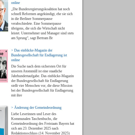
online
„Die Bundesregierungskoalition hat noch
schnell Reformen angekündigt, ehe sie sich
in die Berliner Sommerpause
verabschiedete. Eine Sommerpause
übrigens, die sich die Wirtschaft nicht
leistet. Unternehmer und Manager sind stets
am Sprung“, sagt Bertram Br
> Das einblicke-Magazin der
Bundesgesellschaft für Endlagerung ist
online
Die Suche nach dem sichersten Ort für
unseren Atommüll ist eine staatliche
Jahrhundertaufgabe. Das einblicke-Magazin
der Bundesgesellschaft für Endlagerung
stellt vier Menschen vor, die diese Mission
bei der Bundesgesellschaft für Endlagerung
mit ihre
> Änderung der Gemeindeordnung
Liebe Leserinnen und Leser des
Kommunalen Taschenbuchs, die
Gemeindeordnung des Freistaats Bayern hat
sich am 23. Dezember 2025 nach
Redaktionsschluss (14. November 2025)