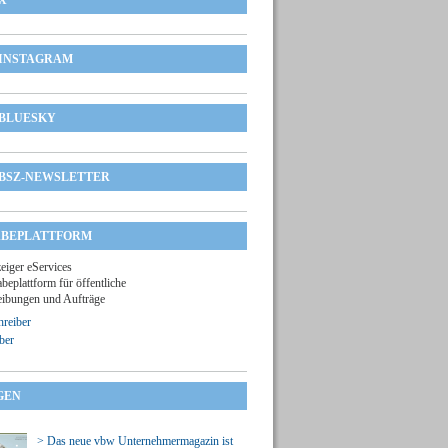
X
INSTAGRAM
BLUESKY
BSZ-NEWSLETTER
BEPLATTFORM
zeiger eServices
beplattform für öffentliche
ibungen und Aufträge
reiber
ber
GEN
> Das neue vbw Unternehmermagazin ist