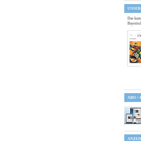
UNSER
Das kuns
Bayerisc
ABO +
ANZEI