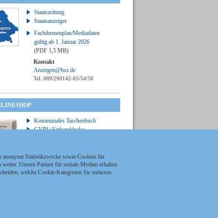
Staatszeitung
Staatsanzeiger
Fachthemenplan/Mediadaten
gültig ab 1. Januar 2026
(PDF 1,5 MB)
Kontakt
Anzeigen@bsz.de
Tel. 089/290142-65/54/56
NLINESHOP
Kommunales Taschenbuch
GVBl | Einbanddecke
ür anonyme Statistikzwecke sowie Cookies für
weiter. Unsere Partner für soziale Medien erhalten
scheiden, welche Cookie-Kategorien Sie zulassen