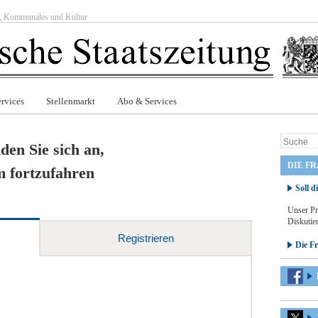
ft, Kommunales und Kultur
rvices
Stellenmarkt
Abo & Services
den Sie sich an,
DIE F
 fortzufahren
Soll d
Unser Pr
Diskutier
Registrieren
Die F