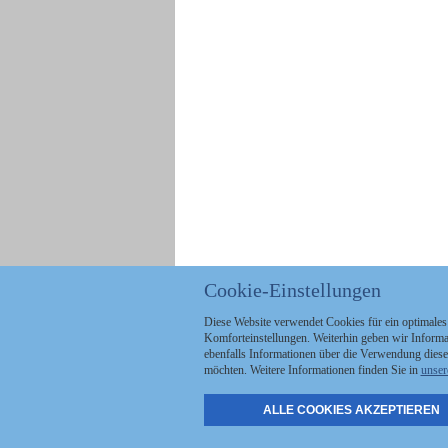
Cookie-Einstellungen
Diese Website verwendet Cookies für ein optimales
Komforteinstellungen. Weiterhin geben wir Informat
ebenfalls Informationen über die Verwendung diese
möchten. Weitere Informationen finden Sie in
unser
ALLE COOKIES AKZEPTIEREN
Politik
Stellenmarkt
A
Kommunales
Abo & Services
A