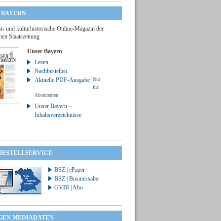
 BAYERN
t- und kulturhistorische Online-Magazin der
hen Staatszeitung
Unser Bayern
Lesen
Nachbestellen
Aktuelle PDF-Ausgabe
Nur
für
Abonnenten
Unser Bayern –
Inhaltsverzeichnisse
 BESTELLSERVICE
BSZ | ePaper
BSZ | Businessabo
GVBI | Abo
GEN MEDIADATEN