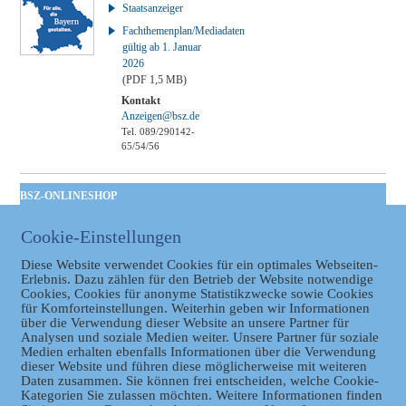
Staatsanzeiger
Fachthemenplan/Mediadaten
gültig ab 1. Januar
2026
(PDF 1,5 MB)
Kontakt
Anzeigen@bsz.de
Tel. 089/290142-
65/54/56
BSZ-ONLINESHOP
Kommunales
Cookie-Einstellungen
Taschenbuch
GVBl | Einbanddecke
Diese Website verwendet Cookies für ein optimales Webseiten-
Erlebnis. Dazu zählen für den Betrieb der Website notwendige
Cookies, Cookies für anonyme Statistikzwecke sowie Cookies
für Komforteinstellungen. Weiterhin geben wir Informationen
über die Verwendung dieser Website an unsere Partner für
Analysen und soziale Medien weiter. Unsere Partner für soziale
Medien erhalten ebenfalls Informationen über die Verwendung
dieser Website und führen diese möglicherweise mit weiteren
Daten zusammen. Sie können frei entscheiden, welche Cookie-
Kategorien Sie zulassen möchten. Weitere Informationen finden
Datenschutz