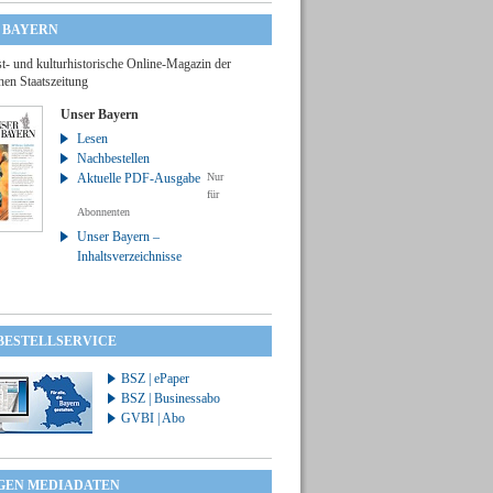
 BAYERN
t- und kulturhistorische Online-Magazin der
hen Staatszeitung
Unser Bayern
Lesen
Nachbestellen
Aktuelle PDF-Ausgabe
Nur
für
Abonnenten
Unser Bayern –
Inhaltsverzeichnisse
 BESTELLSERVICE
BSZ | ePaper
BSZ | Businessabo
GVBI | Abo
GEN MEDIADATEN