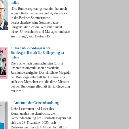
online
„Die Bundesregierungskoalition hat noch
schnell Reformen angekündigt, ehe sie sich
in die Berliner Sommerpause
verabschiedete. Eine Sommerpause
übrigens, die sich die Wirtschaft nicht
leistet. Unternehmer und Manager sind stets
am Sprung“, sagt Bertram Br
> Das einblicke-Magazin der
Bundesgesellschaft für Endlagerung ist
online
Die Suche nach dem sichersten Ort für
unseren Atommüll ist eine staatliche
Jahrhundertaufgabe. Das einblicke-Magazin
der Bundesgesellschaft für Endlagerung
stellt vier Menschen vor, die diese Mission
bei der Bundesgesellschaft für Endlagerung
mit ihre
> Änderung der Gemeindeordnung
Liebe Leserinnen und Leser des
Kommunalen Taschenbuchs, die
Gemeindeordnung des Freistaats Bayern hat
sich am 23. Dezember 2025 nach
Redaktionsschluss (14. November 2025)