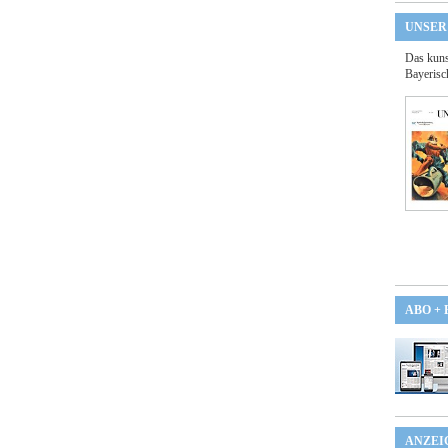
UNSER
Das kuns
Bayerisc
ABO +
ANZEI