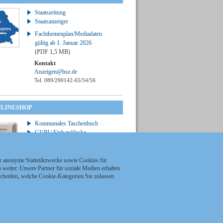
Staatszeitung
Staatsanzeiger
Fachthemenplan/Mediadaten
gültig ab 1. Januar 2026
(PDF 1,5 MB)
Kontakt
Anzeigen@bsz.de
Tel. 089/290142-65/54/56
NLINESHOP
Kommunales Taschenbuch
GVBl | Einbanddecke
ür anonyme Statistikzwecke sowie Cookies für
weiter. Unsere Partner für soziale Medien erhalten
scheiden, welche Cookie-Kategorien Sie zulassen