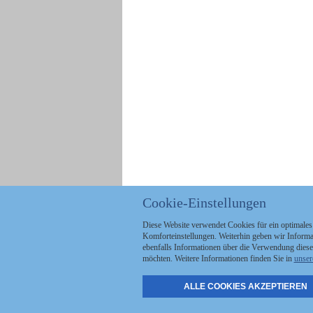
Cookie-Einstellungen
Diese Website verwendet Cookies für ein optimales
Komforteinstellungen. Weiterhin geben wir Informat
ebenfalls Informationen über die Verwendung diese
möchten. Weitere Informationen finden Sie in
unser
ALLE COOKIES AKZEPTIEREN
Politik
Stellenmarkt
A
Kommunales
Abo & Services
A