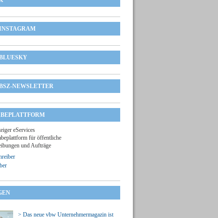
X
INSTAGRAM
BLUESKY
BSZ-NEWSLETTER
BEPLATTFORM
zeiger eServices
beplattform für öffentliche
ibungen und Aufträge
reiber
ber
GEN
> Das neue vbw Unternehmermagazin ist