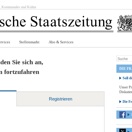
ft, Kommunales und Kultur
rvices
Stellenmarkt
Abo & Services
den Sie sich an,
DIE F
 fortzufahren
Soll d
Unser Pr
Diskutier
Registrieren
Die F