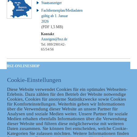
Staatsanzeiger
Fachthemenplan/Mediadaten
gültig ab 1. Januar
2026
(PDF 1,5 MB)
Kontakt
Anzeigen@bsz.de
Tel. 089/290142-
65/54/56
BSZ-ONLINESHOP
Kommunales
Cookie-Einstellungen
Taschenbuch
GVBl | Einbanddecke
Diese Website verwendet Cookies für ein optimales Webseiten-
Erlebnis. Dazu zählen für den Betrieb der Website notwendige
Cookies, Cookies für anonyme Statistikzwecke sowie Cookies
für Komforteinstellungen. Weiterhin geben wir Informationen
über die Verwendung dieser Website an unsere Partner für
Analysen und soziale Medien weiter. Unsere Partner für soziale
Medien erhalten ebenfalls Informationen über die Verwendung
dieser Website und führen diese möglicherweise mit weiteren
Daten zusammen. Sie können frei entscheiden, welche Cookie-
Kategorien Sie zulassen möchten. Weitere Informationen finden
Datenschutz