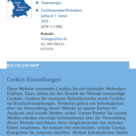
Staatsanzeiger
Fachthemenplan/Mediadaten
gültig ab 1. Januar
2026
(PDF 1,5 MB)
Kontakt
Anzeigen@bsz.de
Tel. 089/290142-
65/54/56
BSZ-ONLINESHOP
Kommunales
Cookie-Einstellungen
Taschenbuch
GVBl | Einbanddecke
Diese Website verwendet Cookies für ein optimales Webseiten-
Erlebnis. Dazu zählen für den Betrieb der Website notwendige
Cookies, Cookies für anonyme Statistikzwecke sowie Cookies
für Komforteinstellungen. Weiterhin geben wir Informationen
über die Verwendung dieser Website an unsere Partner für
Analysen und soziale Medien weiter. Unsere Partner für soziale
Medien erhalten ebenfalls Informationen über die Verwendung
dieser Website und führen diese möglicherweise mit weiteren
Daten zusammen. Sie können frei entscheiden, welche Cookie-
Kategorien Sie zulassen möchten. Weitere Informationen finden
Datenschutz