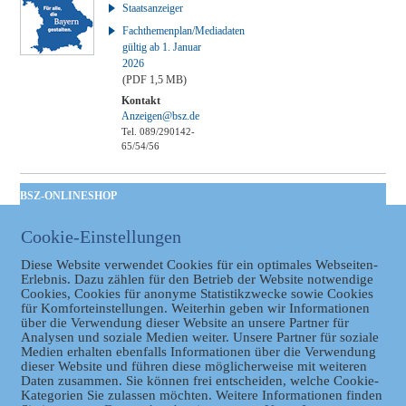
Staatsanzeiger
Fachthemenplan/Mediadaten
gültig ab 1. Januar
2026
(PDF 1,5 MB)
Kontakt
Anzeigen@bsz.de
Tel. 089/290142-
65/54/56
BSZ-ONLINESHOP
Kommunales
Cookie-Einstellungen
Taschenbuch
GVBl | Einbanddecke
Diese Website verwendet Cookies für ein optimales Webseiten-
Erlebnis. Dazu zählen für den Betrieb der Website notwendige
Cookies, Cookies für anonyme Statistikzwecke sowie Cookies
für Komforteinstellungen. Weiterhin geben wir Informationen
über die Verwendung dieser Website an unsere Partner für
Analysen und soziale Medien weiter. Unsere Partner für soziale
Medien erhalten ebenfalls Informationen über die Verwendung
dieser Website und führen diese möglicherweise mit weiteren
Daten zusammen. Sie können frei entscheiden, welche Cookie-
Kategorien Sie zulassen möchten. Weitere Informationen finden
Datenschutz