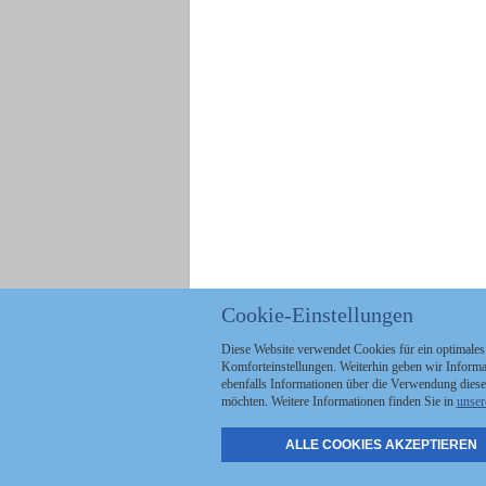
Cookie-Einstellungen
Diese Website verwendet Cookies für ein optimales
Komforteinstellungen. Weiterhin geben wir Informat
ebenfalls Informationen über die Verwendung diese
möchten. Weitere Informationen finden Sie in
unser
ALLE COOKIES AKZEPTIEREN
Politik
Stellenmarkt
A
Kommunales
Abo & Services
A