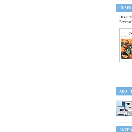
UNSER
Das kuns
Bayerisc
ABO +
ANZEI