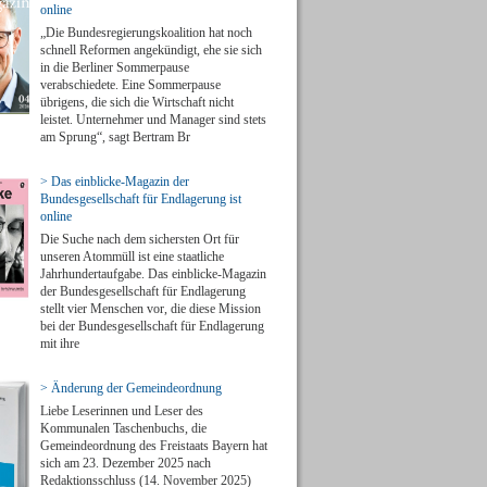
online
„Die Bundesregierungskoalition hat noch
schnell Reformen angekündigt, ehe sie sich
in die Berliner Sommerpause
verabschiedete. Eine Sommerpause
übrigens, die sich die Wirtschaft nicht
leistet. Unternehmer und Manager sind stets
am Sprung“, sagt Bertram Br
> Das einblicke-Magazin der
Bundesgesellschaft für Endlagerung ist
online
Die Suche nach dem sichersten Ort für
unseren Atommüll ist eine staatliche
Jahrhundertaufgabe. Das einblicke-Magazin
der Bundesgesellschaft für Endlagerung
stellt vier Menschen vor, die diese Mission
bei der Bundesgesellschaft für Endlagerung
mit ihre
> Änderung der Gemeindeordnung
Liebe Leserinnen und Leser des
Kommunalen Taschenbuchs, die
Gemeindeordnung des Freistaats Bayern hat
sich am 23. Dezember 2025 nach
Redaktionsschluss (14. November 2025)