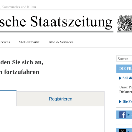
ft, Kommunales und Kultur
rvices
Stellenmarkt
Abo & Services
den Sie sich an,
DIE F
 fortzufahren
Soll d
Unser Pr
Diskutier
Registrieren
Die F