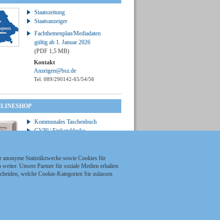
Staatszeitung
Staatsanzeiger
Fachthemenplan/Mediadaten
gültig ab 1. Januar 2026
(PDF 1,5 MB)
Kontakt
Anzeigen@bsz.de
Tel. 089/290142-65/54/56
NLINESHOP
Kommunales Taschenbuch
GVBl | Einbanddecke
ür anonyme Statistikzwecke sowie Cookies für
weiter. Unsere Partner für soziale Medien erhalten
scheiden, welche Cookie-Kategorien Sie zulassen