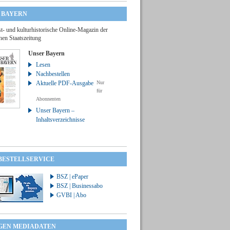
 BAYERN
t- und kulturhistorische Online-Magazin der
hen Staatszeitung
Unser Bayern
Lesen
Nachbestellen
Aktuelle PDF-Ausgabe
Nur
für
Abonnenten
Unser Bayern –
Inhaltsverzeichnisse
 BESTELLSERVICE
BSZ | ePaper
BSZ | Businessabo
GVBI | Abo
GEN MEDIADATEN