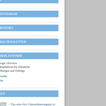
X
INSTAGRAM
BLUESKY
BSZ-NEWSLETTER
BEPLATTFORM
zeiger eServices
beplattform für öffentliche
ibungen und Aufträge
reiber
ber
GEN
> Das neue vbw Unternehmermagazin ist