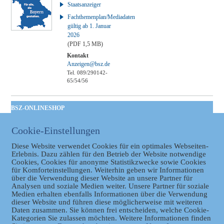
Staatsanzeiger
Fachthemenplan/Mediadaten
gültig ab 1. Januar
2026
(PDF 1,5 MB)
Kontakt
Anzeigen@bsz.de
Tel. 089/290142-
65/54/56
BSZ-ONLINESHOP
Kommunales
Cookie-Einstellungen
Taschenbuch
GVBl | Einbanddecke
Diese Website verwendet Cookies für ein optimales Webseiten-
Erlebnis. Dazu zählen für den Betrieb der Website notwendige
Cookies, Cookies für anonyme Statistikzwecke sowie Cookies
für Komforteinstellungen. Weiterhin geben wir Informationen
über die Verwendung dieser Website an unsere Partner für
Analysen und soziale Medien weiter. Unsere Partner für soziale
Medien erhalten ebenfalls Informationen über die Verwendung
dieser Website und führen diese möglicherweise mit weiteren
Daten zusammen. Sie können frei entscheiden, welche Cookie-
Kategorien Sie zulassen möchten. Weitere Informationen finden
Datenschutz