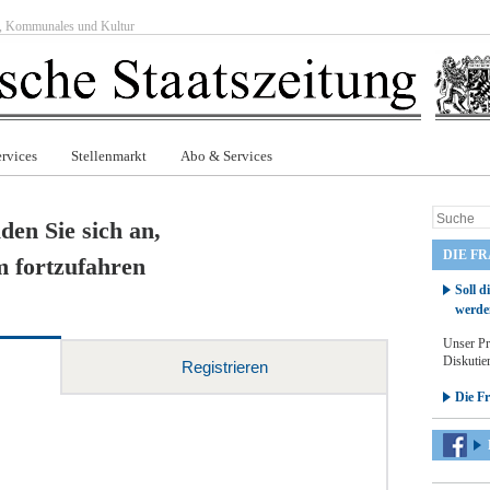
ft, Kommunales und Kultur
rvices
Stellenmarkt
Abo & Services
den Sie sich an,
DIE F
 fortzufahren
Soll d
werde
Unser Pr
Diskutier
Registrieren
Die F