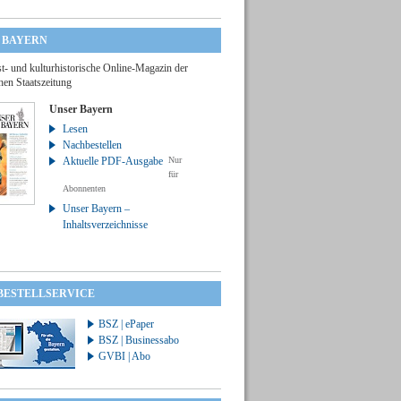
 BAYERN
t- und kulturhistorische Online-Magazin der
hen Staatszeitung
Unser Bayern
Lesen
Nachbestellen
Aktuelle PDF-Ausgabe
Nur
für
Abonnenten
Unser Bayern –
Inhaltsverzeichnisse
 BESTELLSERVICE
BSZ | ePaper
BSZ | Businessabo
GVBI | Abo