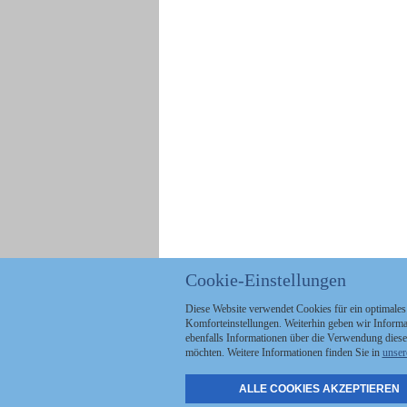
Cookie-Einstellungen
Diese Website verwendet Cookies für ein optimales
Komforteinstellungen. Weiterhin geben wir Informat
ebenfalls Informationen über die Verwendung diese
möchten. Weitere Informationen finden Sie in
unser
ALLE COOKIES AKZEPTIEREN
Politik
Stellenmarkt
A