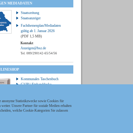
GEN MEDIADATEN
Staatszeitung
Staatsanzeiger
Fachthemenplan/Mediadaten
gültig ab 1. Januar 2026
(PDF 1,5 MB)
Kontakt
Anzeigen@bsz.de
Tel. 089/290142-65/54/56
NLINESHOP
Kommunales Taschenbuch
GVBl | Einbanddecke
ür anonyme Statistikzwecke sowie Cookies für
weiter. Unsere Partner für soziale Medien erhalten
scheiden, welche Cookie-Kategorien Sie zulassen