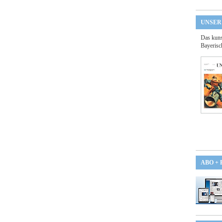
UNSER
Das kuns
Bayerisc
ABO +