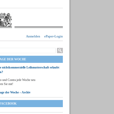
Anmelden
ePaper-Login
RAGE DER WOCHE
ie nichtkommerzielle Leihmutterschaft erlaubt
n?
o und Contra jede Woche neu
en Sie mit!
rage der Woche – Archiv
FACEBOOK