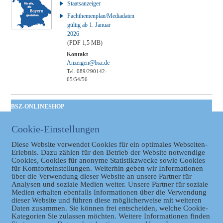
Staatsanzeiger
Fachthemenplan/Mediadaten
gültig ab 1. Januar
2026
(PDF 1,5 MB)
Kontakt
Anzeigen@bsz.de
Tel. 089/290142-
65/54/56
BSZ-ONLINESHOP
Kommunales
Cookie-Einstellungen
Taschenbuch
GVBl | Einbanddecke
Diese Website verwendet Cookies für ein optimales Webseiten-
Erlebnis. Dazu zählen für den Betrieb der Website notwendige
Cookies, Cookies für anonyme Statistikzwecke sowie Cookies
für Komforteinstellungen. Weiterhin geben wir Informationen
über die Verwendung dieser Website an unsere Partner für
Analysen und soziale Medien weiter. Unsere Partner für soziale
Medien erhalten ebenfalls Informationen über die Verwendung
dieser Website und führen diese möglicherweise mit weiteren
Daten zusammen. Sie können frei entscheiden, welche Cookie-
Kategorien Sie zulassen möchten. Weitere Informationen finden
Datenschutz