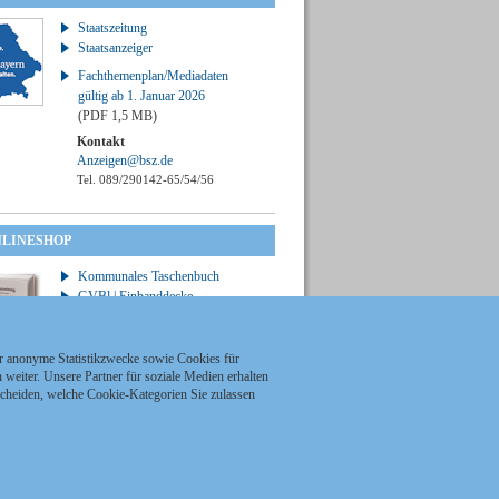
Staatszeitung
Staatsanzeiger
Fachthemenplan/Mediadaten
gültig ab 1. Januar 2026
(PDF 1,5 MB)
Kontakt
Anzeigen@bsz.de
Tel. 089/290142-65/54/56
NLINESHOP
Kommunales Taschenbuch
GVBl | Einbanddecke
ür anonyme Statistikzwecke sowie Cookies für
weiter. Unsere Partner für soziale Medien erhalten
scheiden, welche Cookie-Kategorien Sie zulassen