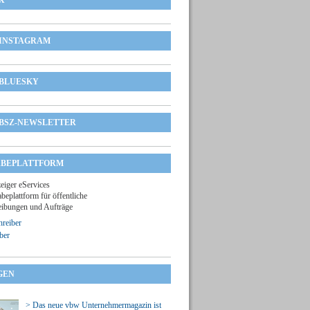
X
INSTAGRAM
BLUESKY
BSZ-NEWSLETTER
BEPLATTFORM
zeiger eServices
beplattform für öffentliche
ibungen und Aufträge
reiber
ber
GEN
> Das neue vbw Unternehmermagazin ist