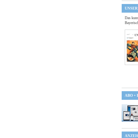
UNSER
Das kuns
Bayerisc
ABO +
ANZEI