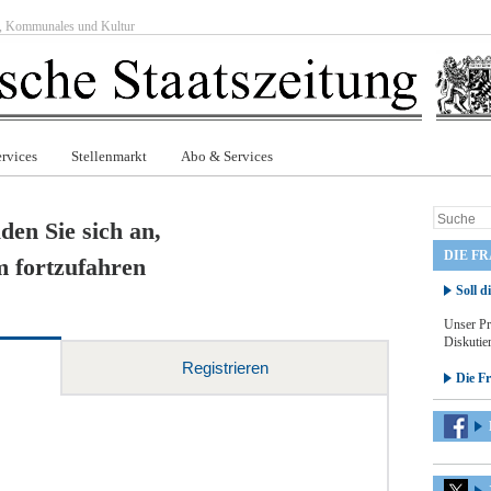
ft, Kommunales und Kultur
rvices
Stellenmarkt
Abo & Services
den Sie sich an,
DIE F
 fortzufahren
Soll d
Unser Pr
Diskutier
Registrieren
Die F