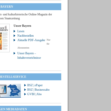
 BAYERN
t- und kulturhistorische Online-Magazin der
hen Staatszeitung
Unser Bayern
Lesen
Nachbestellen
Aktuelle PDF-Ausgabe
Nur
für
Abonnenten
Unser Bayern –
Inhaltsverzeichnisse
 BESTELLSERVICE
BSZ | ePaper
BSZ | Businessabo
GVBI | Abo
GEN MEDIADATEN