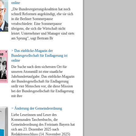
online
„Die Bundesregierungskoalition hat noch
schnell Reformen angekündigt, ehe sie sich
in die Berliner Sommerpause
verabschiedete. Eine Sommerpause
übrigens, die sich die Wirtschaft nicht
leistet. Unternehmer und Manager sind stets
am Sprung“, sagt Bertram Br
> Das einblicke-Magazin der
Bundesgesellschaft für Endlagerung ist
online
Die Suche nach dem sichersten Ort für
unseren Atommüll ist eine staatliche
Jahrhundertaufgabe. Das einblicke-Magazin
der Bundesgesellschaft für Endlagerung
stellt vier Menschen vor, die diese Mission
bei der Bundesgesellschaft für Endlagerung
mit ihre
> Änderung der Gemeindeordnung
Liebe Leserinnen und Leser des
Kommunalen Taschenbuchs, die
Gemeindeordnung des Freistaats Bayern hat
sich am 23. Dezember 2025 nach
Redaktionsschluss (14. November 2025)