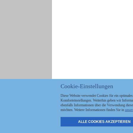
Cookie-Einstellungen
Diese Website verwendet Cookies für ein optimales
Komforteinstellungen. Weiterhin geben wir Informat
ebenfalls Informationen über die Verwendung diese
möchten. Weitere Informationen finden Sie in
unser
ALLE COOKIES AKZEPTIEREN
Politik
Stellenmarkt
A
Kommunales
Abo & Services
A