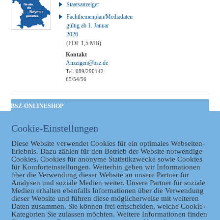
Staatsanzeiger
Fachthemenplan/Mediadaten
gültig ab 1. Januar
2026
(PDF 1,5 MB)
Kontakt
Anzeigen@bsz.de
Tel. 089/290142-
65/54/56
BSZ-ONLINESHOP
Kommunales
Cookie-Einstellungen
Taschenbuch
GVBl | Einbanddecke
Diese Website verwendet Cookies für ein optimales Webseiten-
Erlebnis. Dazu zählen für den Betrieb der Website notwendige
Cookies, Cookies für anonyme Statistikzwecke sowie Cookies
für Komforteinstellungen. Weiterhin geben wir Informationen
über die Verwendung dieser Website an unsere Partner für
Analysen und soziale Medien weiter. Unsere Partner für soziale
Medien erhalten ebenfalls Informationen über die Verwendung
dieser Website und führen diese möglicherweise mit weiteren
Daten zusammen. Sie können frei entscheiden, welche Cookie-
Kategorien Sie zulassen möchten. Weitere Informationen finden
Datenschutz