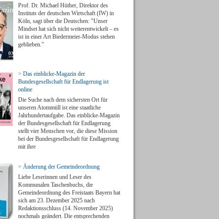
Prof. Dr. Michael Hüther, Direktor des
Instituts der deutschen Wirtschaft (IW) in
Köln, sagt über die Deutschen: "Unser
Mindset hat sich nicht weiterentwickelt – es
ist in einer Art Biedermeier-Modus stehen
geblieben."
> Das einblicke-Magazin der
Bundesgesellschaft für Endlagerung ist
online
Die Suche nach dem sichersten Ort für
unseren Atommüll ist eine staatliche
Jahrhundertaufgabe. Das einblicke-Magazin
der Bundesgesellschaft für Endlagerung
stellt vier Menschen vor, die diese Mission
bei der Bundesgesellschaft für Endlagerung
mit ihre
> Änderung der Gemeindeordnung
Liebe Leserinnen und Leser des
Kommunalen Taschenbuchs, die
Gemeindeordnung des Freistaats Bayern hat
sich am 23. Dezember 2025 nach
Redaktionsschluss (14. November 2025)
nochmals geändert. Die entsprechenden