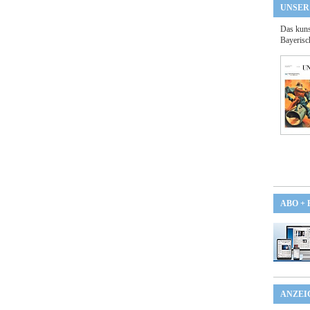
UNSER
Das kuns
Bayerisc
ABO +
ANZEI