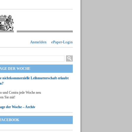
Anmelden
ePaper-Login
RAGE DER WOCHE
ie nichtkommerzielle Leihmutterschaft erlaubt
n?
o und Contra jede Woche neu
en Sie mit!
rage der Woche – Archiv
FACEBOOK