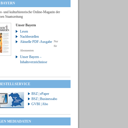
 BAYERN
t- und kulturhistorische Online-Magazin der
hen Staatszeitung
Unser Bayern
Lesen
Nachbestellen
Aktuelle PDF-Ausgabe
Nur
für
Abonnenten
Unser Bayern –
Inhaltsverzeichnisse
 BESTELLSERVICE
BSZ | ePaper
BSZ | Businessabo
GVBI | Abo
GEN MEDIADATEN