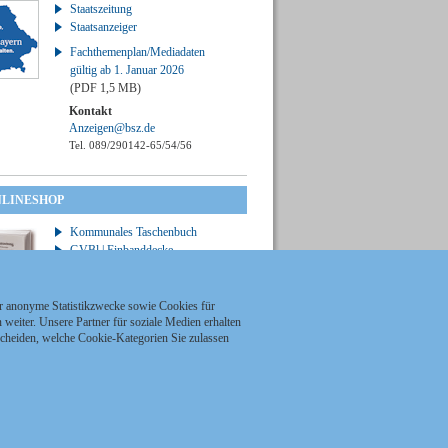
Staatszeitung
Staatsanzeiger
Fachthemenplan/Mediadaten
gültig ab 1. Januar 2026
(PDF 1,5 MB)
Kontakt
Anzeigen@bsz.de
Tel. 089/290142-65/54/56
NLINESHOP
Kommunales Taschenbuch
GVBl | Einbanddecke
ür anonyme Statistikzwecke sowie Cookies für
weiter. Unsere Partner für soziale Medien erhalten
scheiden, welche Cookie-Kategorien Sie zulassen