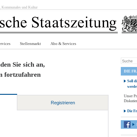
ft, Kommunales und Kultur
rvices
Stellenmarkt
Abo & Services
den Sie sich an,
DIE F
 fortzufahren
Soll d
werde
Unser Pr
Diskutier
Registrieren
Die F