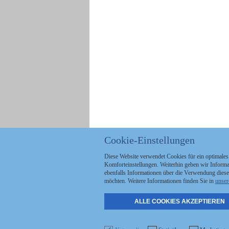
Cookie-Einstellungen
Diese Website verwendet Cookies für ein optimales
Komforteinstellungen. Weiterhin geben wir Informat
ebenfalls Informationen über die Verwendung diese
möchten. Weitere Informationen finden Sie in
unser
ALLE COOKIES AKZEPTIEREN
Politik
Stellenmarkt
A
Kommunales
Abo & Services
A
Wirtschaft
Shop
S