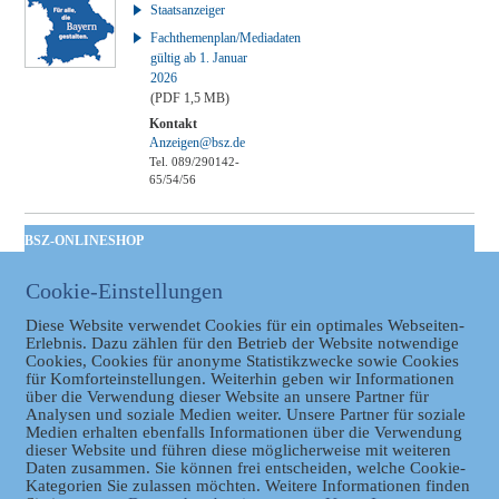
Staatsanzeiger
Fachthemenplan/Mediadaten
gültig ab 1. Januar
2026
(PDF 1,5 MB)
Kontakt
Anzeigen@bsz.de
Tel. 089/290142-
65/54/56
BSZ-ONLINESHOP
Kommunales
Cookie-Einstellungen
Taschenbuch
GVBl | Einbanddecke
Diese Website verwendet Cookies für ein optimales Webseiten-
Erlebnis. Dazu zählen für den Betrieb der Website notwendige
Cookies, Cookies für anonyme Statistikzwecke sowie Cookies
für Komforteinstellungen. Weiterhin geben wir Informationen
über die Verwendung dieser Website an unsere Partner für
Analysen und soziale Medien weiter. Unsere Partner für soziale
Medien erhalten ebenfalls Informationen über die Verwendung
dieser Website und führen diese möglicherweise mit weiteren
Daten zusammen. Sie können frei entscheiden, welche Cookie-
Kategorien Sie zulassen möchten. Weitere Informationen finden
Datenschutz