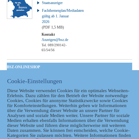
Staatsanzeiger
Fachthemenplan/Mediadaten
gültig ab 1. Januar
2026
(PDF 1,5 MB)
Kontakt
Anzeigen@bsz.de
Tel. 089/290142-
65/54/56
BSZ-ONLINESHOP
Kommunales
Cookie-Einstellungen
Taschenbuch
GVBl | Einbanddecke
Diese Website verwendet Cookies für ein optimales Webseiten-
Erlebnis. Dazu zählen für den Betrieb der Website notwendige
Cookies, Cookies für anonyme Statistikzwecke sowie Cookies
für Komforteinstellungen. Weiterhin geben wir Informationen
über die Verwendung dieser Website an unsere Partner für
Analysen und soziale Medien weiter. Unsere Partner für soziale
Medien erhalten ebenfalls Informationen über die Verwendung
dieser Website und führen diese möglicherweise mit weiteren
Daten zusammen. Sie können frei entscheiden, welche Cookie-
Kategorien Sie zulassen möchten. Weitere Informationen finden
Datenschutz