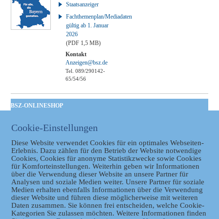
Staatsanzeiger
Fachthemenplan/Mediadaten
gültig ab 1. Januar
2026
(PDF 1,5 MB)
Kontakt
Anzeigen@bsz.de
Tel. 089/290142-
65/54/56
BSZ-ONLINESHOP
Kommunales
Cookie-Einstellungen
Taschenbuch
GVBl | Einbanddecke
Diese Website verwendet Cookies für ein optimales Webseiten-
Erlebnis. Dazu zählen für den Betrieb der Website notwendige
Cookies, Cookies für anonyme Statistikzwecke sowie Cookies
für Komforteinstellungen. Weiterhin geben wir Informationen
über die Verwendung dieser Website an unsere Partner für
Analysen und soziale Medien weiter. Unsere Partner für soziale
Medien erhalten ebenfalls Informationen über die Verwendung
dieser Website und führen diese möglicherweise mit weiteren
Daten zusammen. Sie können frei entscheiden, welche Cookie-
Kategorien Sie zulassen möchten. Weitere Informationen finden
Datenschutz