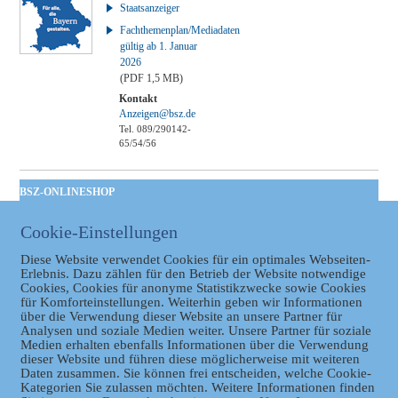
Staatsanzeiger
Fachthemenplan/Mediadaten
gültig ab 1. Januar
2026
(PDF 1,5 MB)
Kontakt
Anzeigen@bsz.de
Tel. 089/290142-
65/54/56
BSZ-ONLINESHOP
Kommunales
Cookie-Einstellungen
Taschenbuch
GVBl | Einbanddecke
Diese Website verwendet Cookies für ein optimales Webseiten-
Erlebnis. Dazu zählen für den Betrieb der Website notwendige
Cookies, Cookies für anonyme Statistikzwecke sowie Cookies
für Komforteinstellungen. Weiterhin geben wir Informationen
über die Verwendung dieser Website an unsere Partner für
Analysen und soziale Medien weiter. Unsere Partner für soziale
Medien erhalten ebenfalls Informationen über die Verwendung
dieser Website und führen diese möglicherweise mit weiteren
Daten zusammen. Sie können frei entscheiden, welche Cookie-
Kategorien Sie zulassen möchten. Weitere Informationen finden
Datenschutz