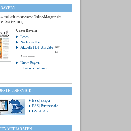
 BAYERN
t- und kulturhistorische Online-Magazin der
hen Staatszeitung
Unser Bayern
Lesen
Nachbestellen
Aktuelle PDF-Ausgabe
Nur
für
Abonnenten
Unser Bayern –
Inhaltsverzeichnisse
 BESTELLSERVICE
BSZ | ePaper
BSZ | Businessabo
GVBI | Abo
GEN MEDIADATEN