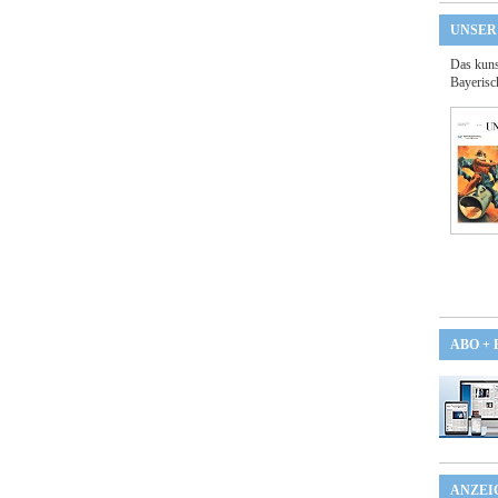
UNSER
Das kuns
Bayerisc
ABO +
ANZEI