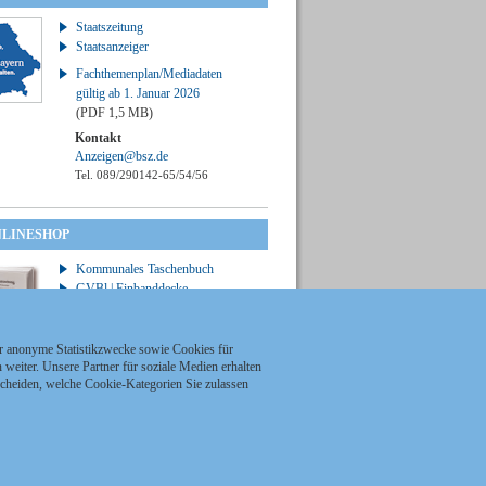
Staatszeitung
Staatsanzeiger
Fachthemenplan/Mediadaten
gültig ab 1. Januar 2026
(PDF 1,5 MB)
Kontakt
Anzeigen@bsz.de
Tel. 089/290142-65/54/56
NLINESHOP
Kommunales Taschenbuch
GVBl | Einbanddecke
ür anonyme Statistikzwecke sowie Cookies für
weiter. Unsere Partner für soziale Medien erhalten
scheiden, welche Cookie-Kategorien Sie zulassen