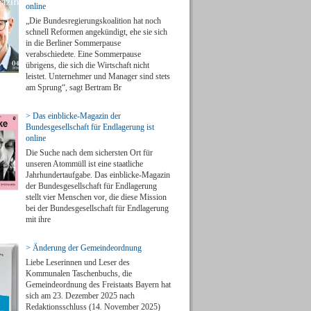
online
„Die Bundesregierungskoalition hat noch
schnell Reformen angekündigt, ehe sie sich
in die Berliner Sommerpause
verabschiedete. Eine Sommerpause
übrigens, die sich die Wirtschaft nicht
leistet. Unternehmer und Manager sind stets
am Sprung“, sagt Bertram Br
> Das einblicke-Magazin der
Bundesgesellschaft für Endlagerung ist
online
Die Suche nach dem sichersten Ort für
unseren Atommüll ist eine staatliche
Jahrhundertaufgabe. Das einblicke-Magazin
der Bundesgesellschaft für Endlagerung
stellt vier Menschen vor, die diese Mission
bei der Bundesgesellschaft für Endlagerung
mit ihre
> Änderung der Gemeindeordnung
Liebe Leserinnen und Leser des
Kommunalen Taschenbuchs, die
Gemeindeordnung des Freistaats Bayern hat
sich am 23. Dezember 2025 nach
Redaktionsschluss (14. November 2025)