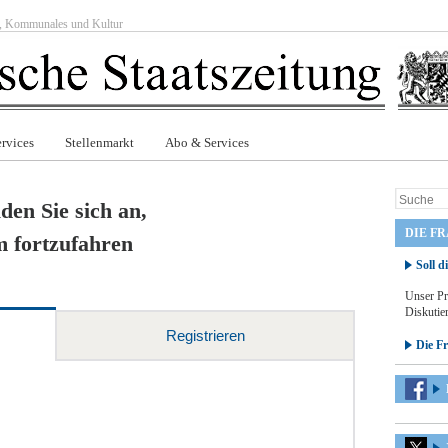
ft, Kommunales und Kultur
rvices
Stellenmarkt
Abo & Services
den Sie sich an,
DIE F
 fortzufahren
Soll d
Unser Pr
Diskutier
Registrieren
Die F