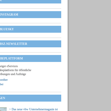
X
INSTAGRAM
BLUESKY
BSZ-NEWSLETTER
BEPLATTFORM
zeiger eServices
beplattform für öffentliche
ibungen und Aufträge
reiber
ber
GEN
> Das neue vbw Unternehmermagazin ist