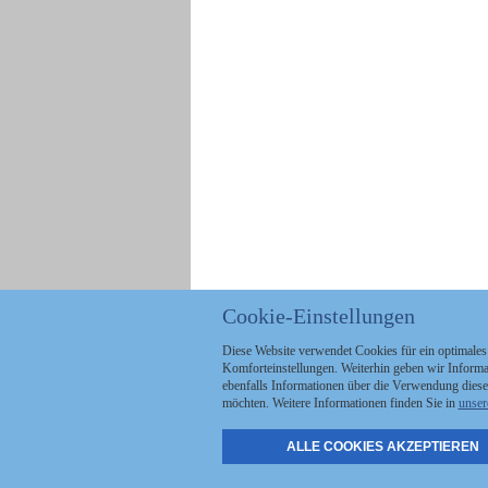
Cookie-Einstellungen
Diese Website verwendet Cookies für ein optimales
Komforteinstellungen. Weiterhin geben wir Informat
ebenfalls Informationen über die Verwendung diese
möchten. Weitere Informationen finden Sie in
unser
ALLE COOKIES AKZEPTIEREN
Politik
Stellenmarkt
A
Kommunales
Abo & Services
A