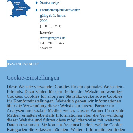
Staatsanzeiger
Fachthemenplan/Mediadaten
gültig ab 1. Januar
2026
(PDF 1,5 MB)
Kontakt
Anzeigen@bsz.de
Tel. 089/290142-
65/54/56
BSZ-ONLINESHOP
Kommunales
Cookie-Einstellungen
Taschenbuch
GVBl | Einbanddecke
Diese Website verwendet Cookies für ein optimales Webseiten-
Erlebnis. Dazu zählen für den Betrieb der Website notwendige
Cookies, Cookies für anonyme Statistikzwecke sowie Cookies
für Komforteinstellungen. Weiterhin geben wir Informationen
über die Verwendung dieser Website an unsere Partner für
Analysen und soziale Medien weiter. Unsere Partner für soziale
Medien erhalten ebenfalls Informationen über die Verwendung
dieser Website und führen diese möglicherweise mit weiteren
Daten zusammen. Sie können frei entscheiden, welche Cookie-
Kategorien Sie zulassen möchten. Weitere Informationen finden
Datenschutz