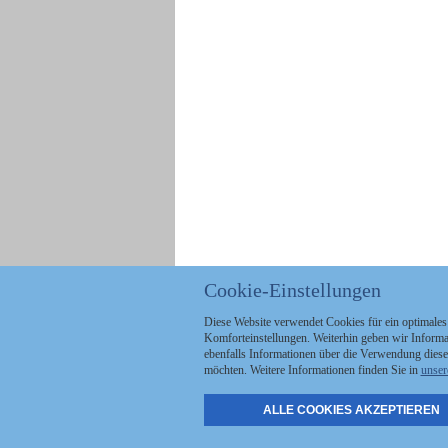
Cookie-Einstellungen
Diese Website verwendet Cookies für ein optimales
Komforteinstellungen. Weiterhin geben wir Informat
ebenfalls Informationen über die Verwendung diese
möchten. Weitere Informationen finden Sie in
unser
ALLE COOKIES AKZEPTIEREN
Politik
Stellenmarkt
A
Kommunales
Abo & Services
A