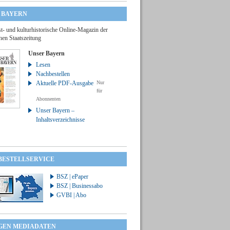
 BAYERN
t- und kulturhistorische Online-Magazin der
hen Staatszeitung
Unser Bayern
Lesen
Nachbestellen
Aktuelle PDF-Ausgabe
Nur
für
Abonnenten
Unser Bayern –
Inhaltsverzeichnisse
 BESTELLSERVICE
BSZ | ePaper
BSZ | Businessabo
GVBI | Abo
GEN MEDIADATEN