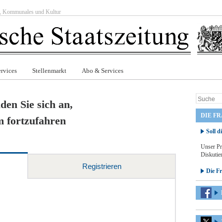
ft, Kommunales und Kultur
rvices
Stellenmarkt
Abo & Services
den Sie sich an,
DIE F
 fortzufahren
Soll d
Unser Pr
Diskutier
Registrieren
Die F