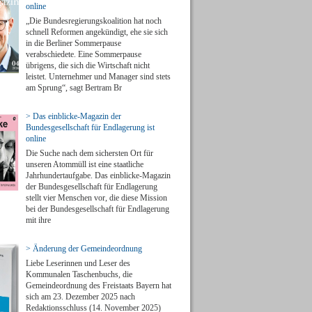
online
„Die Bundesregierungskoalition hat noch
schnell Reformen angekündigt, ehe sie sich
in die Berliner Sommerpause
verabschiedete. Eine Sommerpause
übrigens, die sich die Wirtschaft nicht
leistet. Unternehmer und Manager sind stets
am Sprung“, sagt Bertram Br
> Das einblicke-Magazin der
Bundesgesellschaft für Endlagerung ist
online
Die Suche nach dem sichersten Ort für
unseren Atommüll ist eine staatliche
Jahrhundertaufgabe. Das einblicke-Magazin
der Bundesgesellschaft für Endlagerung
stellt vier Menschen vor, die diese Mission
bei der Bundesgesellschaft für Endlagerung
mit ihre
> Änderung der Gemeindeordnung
Liebe Leserinnen und Leser des
Kommunalen Taschenbuchs, die
Gemeindeordnung des Freistaats Bayern hat
sich am 23. Dezember 2025 nach
Redaktionsschluss (14. November 2025)