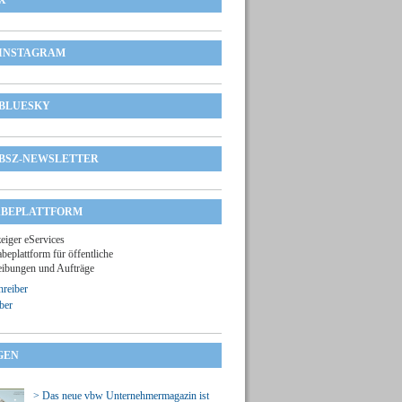
X
INSTAGRAM
BLUESKY
BSZ-NEWSLETTER
BEPLATTFORM
zeiger eServices
beplattform für öffentliche
ibungen und Aufträge
reiber
ber
GEN
> Das neue vbw Unternehmermagazin ist