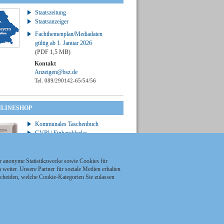
Staatszeitung
Staatsanzeiger
Fachthemenplan/Mediadaten
gültig ab 1. Januar 2026
(PDF 1,5 MB)
Kontakt
Anzeigen@bsz.de
Tel. 089/290142-65/54/56
NLINESHOP
Kommunales Taschenbuch
GVBl | Einbanddecke
ür anonyme Statistikzwecke sowie Cookies für
weiter. Unsere Partner für soziale Medien erhalten
scheiden, welche Cookie-Kategorien Sie zulassen