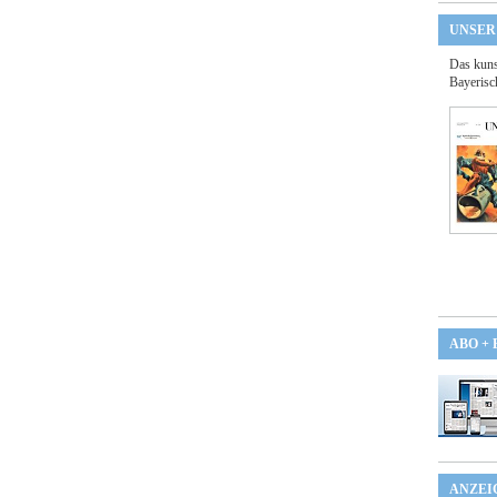
UNSER
Das kuns
Bayerisc
ABO +
ANZEI