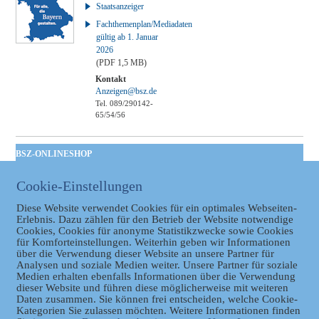
Staatsanzeiger
Fachthemenplan/Mediadaten
gültig ab 1. Januar
2026
(PDF 1,5 MB)
Kontakt
Anzeigen@bsz.de
Tel. 089/290142-
65/54/56
BSZ-ONLINESHOP
Kommunales
Cookie-Einstellungen
Taschenbuch
GVBl | Einbanddecke
Diese Website verwendet Cookies für ein optimales Webseiten-
Erlebnis. Dazu zählen für den Betrieb der Website notwendige
Cookies, Cookies für anonyme Statistikzwecke sowie Cookies
für Komforteinstellungen. Weiterhin geben wir Informationen
über die Verwendung dieser Website an unsere Partner für
Analysen und soziale Medien weiter. Unsere Partner für soziale
Medien erhalten ebenfalls Informationen über die Verwendung
dieser Website und führen diese möglicherweise mit weiteren
Daten zusammen. Sie können frei entscheiden, welche Cookie-
Kategorien Sie zulassen möchten. Weitere Informationen finden
Datenschutz