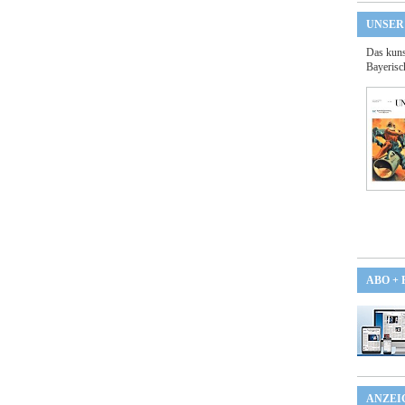
UNSER
Das kuns
Bayerisc
ABO +
ANZEI