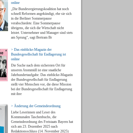
online
„Die Bundesregierungskoalition hat noch
schnell Reformen angekündigt, ehe sie sich
in die Berliner Sommerpause
verabschiedete. Eine Sommerpause
übrigens, die sich die Wirtschaft nicht
leistet. Unternehmer und Manager sind stets
am Sprung“, sagt Bertram Br
> Das einblicke-Magazin der
Bundesgesellschaft für Endlagerung ist
online
Die Suche nach dem sichersten Ort für
unseren Atommüll ist eine staatliche
Jahrhundertaufgabe. Das einblicke-Magazin
der Bundesgesellschaft für Endlagerung
stellt vier Menschen vor, die diese Mission
bei der Bundesgesellschaft für Endlagerung
mit ihre
> Änderung der Gemeindeordnung
Liebe Leserinnen und Leser des
Kommunalen Taschenbuchs, die
Gemeindeordnung des Freistaats Bayern hat
sich am 23. Dezember 2025 nach
Redaktionsschluss (14. November 2025)