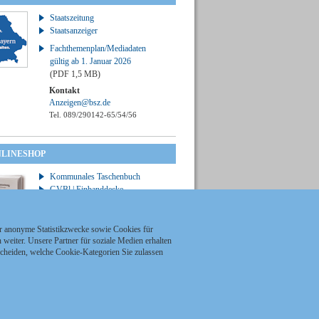
Staatszeitung
Staatsanzeiger
Fachthemenplan/Mediadaten
gültig ab 1. Januar 2026
(PDF 1,5 MB)
Kontakt
Anzeigen@bsz.de
Tel. 089/290142-65/54/56
NLINESHOP
Kommunales Taschenbuch
GVBl | Einbanddecke
ür anonyme Statistikzwecke sowie Cookies für
weiter. Unsere Partner für soziale Medien erhalten
scheiden, welche Cookie-Kategorien Sie zulassen