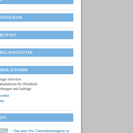
X
INSTAGRAM
BLUESKY
BSZ-NEWSLETTER
BEPLATTFORM
zeiger eServices
beplattform für öffentliche
ibungen und Aufträge
reiber
ber
GEN
> Das neue vbw Unternehmermagazin ist