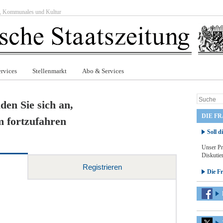
ft, Kommunales und Kultur
rvices
Stellenmarkt
Abo & Services
den Sie sich an,
DIE F
 fortzufahren
Soll d
Unser Pr
Diskutier
Registrieren
Die F