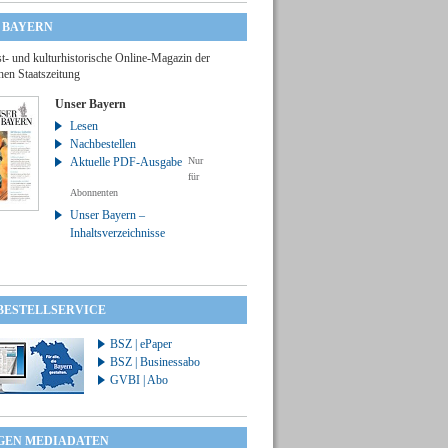
 BAYERN
t- und kulturhistorische Online-Magazin der
hen Staatszeitung
Unser Bayern
Lesen
Nachbestellen
Aktuelle PDF-Ausgabe
Nur
für
Abonnenten
Unser Bayern –
Inhaltsverzeichnisse
 BESTELLSERVICE
BSZ | ePaper
BSZ | Businessabo
GVBI | Abo
GEN MEDIADATEN