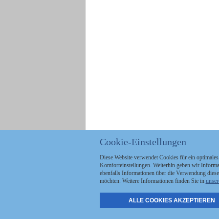
Cookie-Einstellungen
Diese Website verwendet Cookies für ein optimales
Komforteinstellungen. Weiterhin geben wir Informat
ebenfalls Informationen über die Verwendung diese
möchten. Weitere Informationen finden Sie in
unser
ALLE COOKIES AKZEPTIEREN
Politik
Stellenmarkt
A
Kommunales
Abo & Services
A