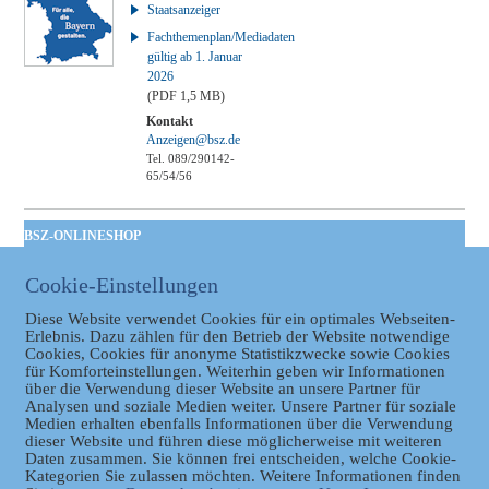
Staatsanzeiger
Fachthemenplan/Mediadaten
gültig ab 1. Januar
2026
(PDF 1,5 MB)
Kontakt
Anzeigen@bsz.de
Tel. 089/290142-
65/54/56
BSZ-ONLINESHOP
Kommunales
Cookie-Einstellungen
Taschenbuch
GVBl | Einbanddecke
Diese Website verwendet Cookies für ein optimales Webseiten-
Erlebnis. Dazu zählen für den Betrieb der Website notwendige
Cookies, Cookies für anonyme Statistikzwecke sowie Cookies
für Komforteinstellungen. Weiterhin geben wir Informationen
über die Verwendung dieser Website an unsere Partner für
Analysen und soziale Medien weiter. Unsere Partner für soziale
Medien erhalten ebenfalls Informationen über die Verwendung
dieser Website und führen diese möglicherweise mit weiteren
Daten zusammen. Sie können frei entscheiden, welche Cookie-
Kategorien Sie zulassen möchten. Weitere Informationen finden
Datenschutz