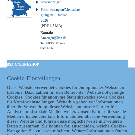
Staatsanzeiger
Fachthemenplan/Mediadaten
gültig ab 1. Januar
2026
(PDF 1,5 MB)
Kontakt
Anzeigen@bsz.de
Tel. 089/290142-
65/54/56
BSZ-ONLINESHOP
Kommunales
Cookie-Einstellungen
Taschenbuch
GVBl | Einbanddecke
Diese Website verwendet Cookies für ein optimales Webseiten-
Erlebnis. Dazu zählen für den Betrieb der Website notwendige
Cookies, Cookies für anonyme Statistikzwecke sowie Cookies
für Komforteinstellungen. Weiterhin geben wir Informationen
über die Verwendung dieser Website an unsere Partner für
Analysen und soziale Medien weiter. Unsere Partner für soziale
Medien erhalten ebenfalls Informationen über die Verwendung
dieser Website und führen diese möglicherweise mit weiteren
Daten zusammen. Sie können frei entscheiden, welche Cookie-
Kategorien Sie zulassen möchten. Weitere Informationen finden
Datenschutz