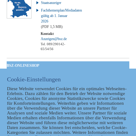
Staatsanzeiger
Fachthemenplan/Mediadaten
gültig ab 1. Januar
2026
(PDF 1,5 MB)
Kontakt
Anzeigen@bsz.de
Tel. 089/290142-
65/54/56
BSZ-ONLINESHOP
Kommunales
Cookie-Einstellungen
Taschenbuch
GVBl | Einbanddecke
Diese Website verwendet Cookies für ein optimales Webseiten-
Erlebnis. Dazu zählen für den Betrieb der Website notwendige
Cookies, Cookies für anonyme Statistikzwecke sowie Cookies
für Komforteinstellungen. Weiterhin geben wir Informationen
über die Verwendung dieser Website an unsere Partner für
Analysen und soziale Medien weiter. Unsere Partner für soziale
Medien erhalten ebenfalls Informationen über die Verwendung
dieser Website und führen diese möglicherweise mit weiteren
Daten zusammen. Sie können frei entscheiden, welche Cookie-
Kategorien Sie zulassen möchten. Weitere Informationen finden
Datenschutz