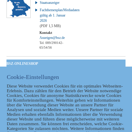
Staatsanzeiger
Fachthemenplan/Mediadaten
gültig ab 1. Januar
2026
(PDF 1,5 MB)
Kontakt
Anzeigen@bsz.de
Tel. 089/290142-
65/54/56
BSZ-ONLINESHOP
Kommunales
Cookie-Einstellungen
Taschenbuch
GVBl | Einbanddecke
Diese Website verwendet Cookies für ein optimales Webseiten-
Erlebnis. Dazu zählen für den Betrieb der Website notwendige
Cookies, Cookies für anonyme Statistikzwecke sowie Cookies
für Komforteinstellungen. Weiterhin geben wir Informationen
über die Verwendung dieser Website an unsere Partner für
Analysen und soziale Medien weiter. Unsere Partner für soziale
Medien erhalten ebenfalls Informationen über die Verwendung
dieser Website und führen diese möglicherweise mit weiteren
Daten zusammen. Sie können frei entscheiden, welche Cookie-
Kategorien Sie zulassen möchten. Weitere Informationen finden
Datenschutz