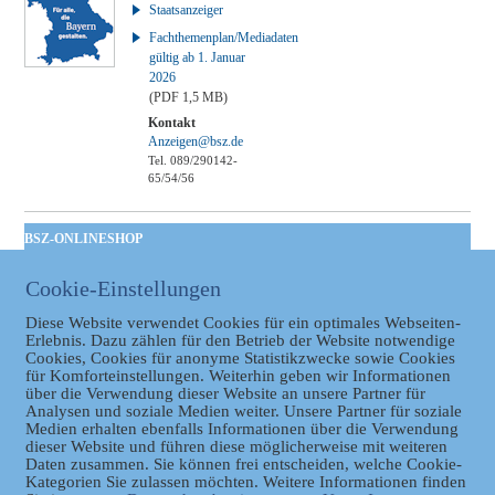
Staatsanzeiger
Fachthemenplan/Mediadaten
gültig ab 1. Januar
2026
(PDF 1,5 MB)
Kontakt
Anzeigen@bsz.de
Tel. 089/290142-
65/54/56
BSZ-ONLINESHOP
Kommunales
Cookie-Einstellungen
Taschenbuch
GVBl | Einbanddecke
Diese Website verwendet Cookies für ein optimales Webseiten-
Erlebnis. Dazu zählen für den Betrieb der Website notwendige
Cookies, Cookies für anonyme Statistikzwecke sowie Cookies
für Komforteinstellungen. Weiterhin geben wir Informationen
über die Verwendung dieser Website an unsere Partner für
Analysen und soziale Medien weiter. Unsere Partner für soziale
Medien erhalten ebenfalls Informationen über die Verwendung
dieser Website und führen diese möglicherweise mit weiteren
Daten zusammen. Sie können frei entscheiden, welche Cookie-
Kategorien Sie zulassen möchten. Weitere Informationen finden
Datenschutz