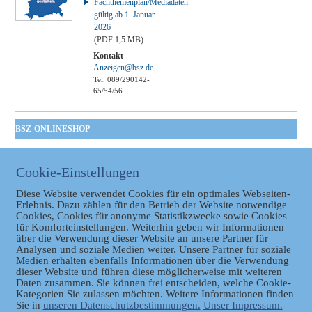
Fachthemenplan/Mediadaten
gültig ab 1. Januar
2026
(PDF 1,5 MB)
Kontakt
Anzeigen@bsz.de
Tel. 089/290142-
65/54/56
BSZ-ONLINESHOP
Kommunales
Taschenbuch
Cookie-Einstellungen
GVBl | Einbanddecke
Diese Website verwendet Cookies für ein optimales Webseiten-
Erlebnis. Dazu zählen für den Betrieb der Website notwendige
Cookies, Cookies für anonyme Statistikzwecke sowie Cookies
für Komforteinstellungen. Weiterhin geben wir Informationen
über die Verwendung dieser Website an unsere Partner für
Analysen und soziale Medien weiter. Unsere Partner für soziale
Medien erhalten ebenfalls Informationen über die Verwendung
dieser Website und führen diese möglicherweise mit weiteren
Daten zusammen. Sie können frei entscheiden, welche Cookie-
Datenschutz
Kategorien Sie zulassen möchten. Weitere Informationen finden
Sie in
unseren Datenschutzbestimmungen.
Unser Impressum.