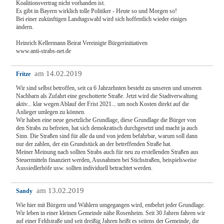
Koalitionsvertrag nicht vorhanden ist.
Es gibt in Bayern wirklich tolle Politiker - Heute so und Morgen so!
Bei einer zukünftigen Landtagswahl wird sich hoffentlich wieder einiges
ändern.
Heinrich Kellermann Beirat Vereinigte Bürgerinitiativen
www.anti-strabs-net.de
am 14.02.2019
Fritze
Wir sind selbst betroffen, seit ca 6 Jahrzehnten besteht zu unseren und unseren
Nachbarn als Zufahrt eine geschotterte Straße. Jetzt wird die Stadtverwaltung
aktiv... klar wegen Ablauf der Frist 2021... um noch Kosten direkt auf die
Anlieger umlegen zu können.
Wir haben eine neue gesetzliche Grundlage, diese Grundlage die Bürger von
den Strabs zu befreien, hat sich demokratisch durchgesetzt und macht ja auch
Sinn. Die Straßen sind für alle da und von jedem befahrbar, warum soll dann
nur der zahlen, der ein Grundstück an der betreffenden Straße hat.
Meiner Meinung nach sollten Strabs auch für neu zu erstellenden Straßen aus
Steuermitteln finanziert werden, Ausnahmen bei Stichstraßen, beispielsweise
Aussiedlerhöfe usw. sollten individuell betrachtet werden.
am 13.02.2019
Sandy
Wie hier mit Bürgern und Wählern umgegangen wird, entbehrt jeder Grundlage.
Wir leben in einer kleinen Gemeinde nähe Rosenheim. Seit 30 Jahren fahren wir
auf einer Feldstraße und seit dreißig Jahren heißt es seitens der Gemeinde, die