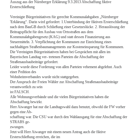
Auszug aus der Nürnberger Erklärung 9.3.2013 Abschaffung fiktive
Ersterschließung
Vereinigte Bürgerinitiativen für gerechte Kommunalabgaben „Nürnberger
'Erklärung“. Darin wird gefordert: 1.Unterbindung der fiktiven Ersterschließung
nach dem BauGB durch Schließung einer Gesetzeslücke. 2. Herauslösung der
Beitragspflicht für den Ausbau von Ortsstraßen aus dem
Kommunalabgabengesetz (KAG) und statt dessen Finanzierung aus
Steuermitteln. 3. Verpflichtung der Kommunen zur Einrichtung eines
nachhaltigen Straßenbaumanagements zur Kosteneinsparung für Kommunen.
Die Vereinigten Bürgerinitiativen haben bei Gesprächen mit allen im
Bayerischen Landtag ver- tretenen Parteien die Abschaffung der
Straßenausbaubeiträge gefordert.
Leider wurde diese Forderung von allen Parteien vehement abgelehnt. Auch
einer Pedition des
Wohnheimverbandes wurde nicht stattgegeben.
Der Anspruch der Freien Wähler zur Abschaffung Straßenausbaubeiträge
verantwortlich zu sein
ist FALSCH.
Alle Wohnungsverbände und die vielen Bürgerinitiativen haben die
Abschaffung bewirkt.
Herr Aiwanger hat nur die Landtagswahl dazu benutzt, obwohl die FW vorher
gegen eine Ab-
schaffung war. Die CSU war durch den Wahlausgang für eine Abschaffung der
STRABS ge-
zwungen.
Jetzt will Herr Aiwanger mit einem neuen Antrag auch die fiktive
Ersterschließung erreichen, die im