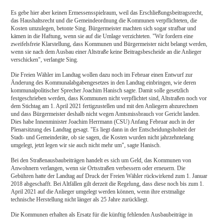
Es gebe hier aber keinen Ermessensspielraum, weil das Erschließungsbeitragsrecht,
das Haushaltsrecht und die Gemeindeordnung die Kommunen verpflichteten, die
Kosten umzulegen, betonte Sing. Bürgermeister machten sich sogar strafbar und
kämen in die Haftung, wenn sie auf die Umlage verzichteten. "Wir fordern eine
zweifelsfreie Klarstellung, dass Kommunen und Bürgermeister nicht belangt werden,
wenn sie nach dem Ausbau einer Altstraße keine Beitragsbescheide an die Anlieger
verschicken", verlangte Sing.
Die Freien Wähler im Landtag wollen dazu noch im Februar einen Entwurf zur
Änderung des Kommunalabgabengesetzes in den Landtag einbringen, wie deren
kommunalpolitischer Sprecher Joachim Hanisch sagte. Damit solle gesetzlich
festgeschrieben werden, dass Kommunen nicht verpflichtet sind, Altstraßen noch vor
dem Stichtag am 1. April 2021 fertigzustellen und mit den Anliegern abzurechnen
und dass Bürgermeister deshalb nicht wegen Amtsmissbrauch vor Gericht landen.
Dies habe Innenminister Joachim Herrmann (CSU) Anfang Februar auch in der
Plenarsitzung des Landtag gesagt. "Es liegt dann in der Entscheidungshoheit der
Stadt- und Gemeinderäte, ob sie sagen, die Kosten wurden nicht jahrzehntelang
umgelegt, jetzt legen wir sie auch nicht mehr um", sagte Hanisch.
Bei den Straßenausbaubeiträgen handelt es sich um Geld, das Kommunen von
Anwohnern verlangen, wenn sie Ortsstraßen verbessern oder erneuern. Die
Gebühren hatte der Landtag auf Druck der Freien Wähler rückwirkend zum 1. Januar
2018 abgeschafft. Bei Altfällen gilt derzeit die Regelung, dass diese noch bis zum 1.
April 2021 auf die Anlieger umgelegt werden können, wenn ihre erstmalige
technische Herstellung nicht länger als 25 Jahre zurückliegt.
Die Kommunen erhalten als Ersatz für die künftig fehlenden Ausbaubeiträge in