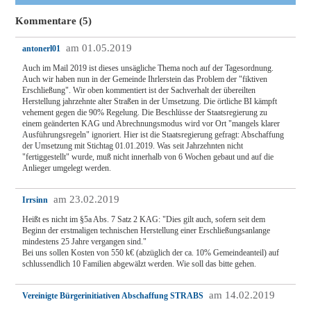
Kommentare (5)
am 01.05.2019
antonerl01
Auch im Mail 2019 ist dieses unsägliche Thema noch auf der Tagesordnung.
Auch wir haben nun in der Gemeinde Ihrlerstein das Problem der "fiktiven
Erschließung". Wir oben kommentiert ist der Sachverhalt der übereilten
Herstellung jahrzehnte alter Straßen in der Umsetzung. Die örtliche BI kämpft
vehement gegen die 90% Regelung. Die Beschlüsse der Staatsregierung zu
einem geänderten KAG und Abrechnungsmodus wird vor Ort "mangels klarer
Ausführungsregeln" ignoriert. Hier ist die Staatsregierung gefragt: Abschaffung
der Umsetzung mit Stichtag 01.01.2019. Was seit Jahrzehnten nicht
"fertiggestellt" wurde, muß nicht innerhalb von 6 Wochen gebaut und auf die
Anlieger umgelegt werden.
am 23.02.2019
Irrsinn
Heißt es nicht im §5a Abs. 7 Satz 2 KAG: "Dies gilt auch, sofern seit dem
Beginn der erstmaligen technischen Herstellung einer Erschließungsanlange
mindestens 25 Jahre vergangen sind."
Bei uns sollen Kosten von 550 k€ (abzüglich der ca. 10% Gemeindeanteil) auf
schlussendlich 10 Familien abgewälzt werden. Wie soll das bitte gehen.
am 14.02.2019
Vereinigte Bürgerinitiativen Abschaffung STRABS