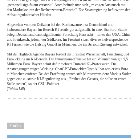
die Bezirksregierungen als Genehmigungsbehörden für den Stromnetzausbau zuletzt
„personell signifikant verstärkt“. Auch befinde man sich „im engen Austausch mit
den Marktakteuren der Rechenzentren-Branche“. Die Staatsregierung befürworte den
Abbau regulatorischer Hürden.
Abgesehen von den Defiziten bei den Rechenzentren ist Deutschland und
insbesondere Bayern im Bereich KI relativ gut aufgestellt. In einer Stanford-Studie
belegt Deutschland dank signifikanter Forschung Platz acht – hinter den USA, China
und Frankreich, jedoch vor Südkorea. Im Freistaat sitzen diverse vielversprechende
KI-Firmen wie die Helsing GmbH in München, die im Bereich Rüstung entwickelt.
Mit der Hightech Agenda Bayern fördert der Freistaat Wissenschaft, Forschung und
Entwicklung im KI-Bereich. Die Innovationsoffensive hat ein Volumen von gut 5,5
Milliarden Euro. Bayern schuf dafür mehrere Dutzend KI-Professuren. Die
Anstrengungen zeigen Wirkung: ChatGPT-Entwickler OpenAI hat sein erstes Büro
in München eröffnet. Bei der Eröffnung sprach sich Ministerpräsident Markus Söder
gegen eine zu starke KI-Regulierung aus. „Freiheit des Geistes, die sollte an erster
Stelle stehen“, so der CSU-Politiker.
(
Tobias Lill
)
Zurück