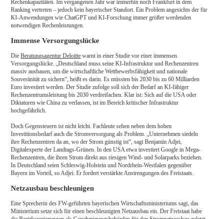
Rechenkapazitäten. Im vergangenen Jahr war immerhin noch Frankfurt in dem
Ranking vertreten – jedoch kein bayerischer Standort. Ein Problem angesichts der für
KI-Anwendungen wie ChatGPT und KI-Forschung immer größer werdenden
notwendigen Rechenleistungen.
Immense Versorgungslücke
Die
Beratungsagentur Deloitte
warnt in einer Studie vor einer immensen
Versorgungslücke. „Deutschland muss seine KI-Infrastruktur und Rechenzentren
massiv ausbauen, um die wirtschaftliche Wettbewerbsfähigkeit und nationale
Souveränität zu sichern“, heißt es darin. Es müssten bis 2030 bis zu 60 Milliarden
Euro investiert werden. Der Studie zufolge soll sich der Bedarf an KI-fähiger
Rechenzentrumsleistung bis 2030 verdreifachen. Klar ist: Sich auf die USA oder
Diktaturen wie China zu verlassen, ist im Bereich kritischer Infrastruktur
hochgefährlich.
Doch Gegensteuern ist nicht leicht. Fachleute sehen neben dem hohen
Investitionsbedarf auch die Stromversorgung als Problem. „Unternehmen siedeln
ihre Rechenzentren da an, wo der Strom günstig ist“, sagt Benjamin Adjei,
Digitalexperte der Landtags-Grünen. In den USA etwa investiert Google in Mega-
Rechenzentren, die ihren Strom direkt aus riesigen Wind- und Solarparks beziehen.
In Deutschland seien Schleswig-Holstein und Nordrhein-Westfalen gegenüber
Bayern im Vorteil, so Adjei. Er fordert verstärkte Anstrengungen des Freistaats.
Netzausbau beschleunigen
Eine Sprecherin des FW-geführten bayerischen Wirtschaftsministeriums sagt, das
Ministerium setze sich für einen beschleunigten Netzausbau ein. Der Freistaat habe