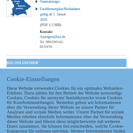
Staatsanzeiger
Fachthemenplan/Mediadaten
gültig ab 1. Januar
2026
(PDF 1,5 MB)
Kontakt
Anzeigen@bsz.de
Tel. 089/290142-
65/54/56
BSZ-ONLINESHOP
Kommunales
Taschenbuch
Cookie-Einstellungen
GVBl | Einbanddecke
Diese Website verwendet Cookies für ein optimales Webseiten-
Erlebnis. Dazu zählen für den Betrieb der Website notwendige
Cookies, Cookies für anonyme Statistikzwecke sowie Cookies
für Komforteinstellungen. Weiterhin geben wir Informationen
über die Verwendung dieser Website an unsere Partner für
Analysen und soziale Medien weiter. Unsere Partner für soziale
Medien erhalten ebenfalls Informationen über die Verwendung
dieser Website und führen diese möglicherweise mit weiteren
Daten zusammen. Sie können frei entscheiden, welche Cookie-
Datenschutz
Kategorien Sie zulassen möchten. Weitere Informationen finden