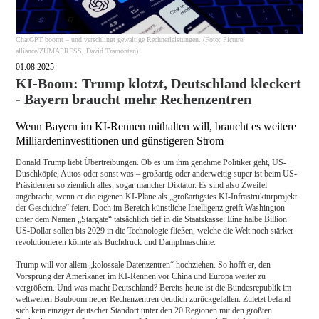
ChatGPT boomt – und verschlingt gewaltige Rechnerleistungen. (Foto: Picture
alliance/ZUMAPRESS, David Tramontan)
01.08.2025
KI-Boom: Trump klotzt, Deutschland kleckert
- Bayern braucht mehr Rechenzentren
Wenn Bayern im KI-Rennen mithalten will, braucht es weitere
Milliardeninvestitionen und günstigeren Strom
Donald Trump liebt Übertreibungen. Ob es um ihm genehme Politiker geht, US-
Duschköpfe, Autos oder sonst was – großartig oder anderweitig super ist beim US-
Präsidenten so ziemlich alles, sogar mancher Diktator. Es sind also Zweifel
angebracht, wenn er die eigenen KI-Pläne als „großartigstes KI-Infrastrukturprojekt
der Geschichte“ feiert. Doch im Bereich künstliche Intelligenz greift Washington
unter dem Namen „Stargate“ tatsächlich tief in die Staatskasse: Eine halbe Billion
US-Dollar sollen bis 2029 in die Technologie fließen, welche die Welt noch stärker
revolutionieren könnte als Buchdruck und Dampfmaschine.
Trump will vor allem „kolossale Datenzentren“ hochziehen. So hofft er, den
Vorsprung der Amerikaner im KI-Rennen vor China und Europa weiter zu
vergrößern. Und was macht Deutschland? Bereits heute ist die Bundesrepublik im
weltweiten Bauboom neuer Rechenzentren deutlich zurückgefallen. Zuletzt befand
sich kein einziger deutscher Standort unter den 20 Regionen mit den größten