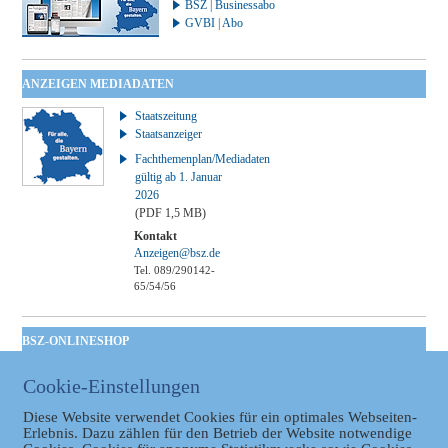
BSZ | Businessabo
GVBI | Abo
ANZEIGEN MEDIADATEN
Staatszeitung
Staatsanzeiger
Fachthemenplan/Mediadaten
gültig ab 1. Januar
2026
(PDF 1,5 MB)
Kontakt
Anzeigen@bsz.de
Tel. 089/290142-
65/54/56
BSZ-ONLINESHOP
Kommunales
Cookie-Einstellungen
Taschenbuch
GVBl | Einbanddecke
Diese Website verwendet Cookies für ein optimales Webseiten-
Erlebnis. Dazu zählen für den Betrieb der Website notwendige