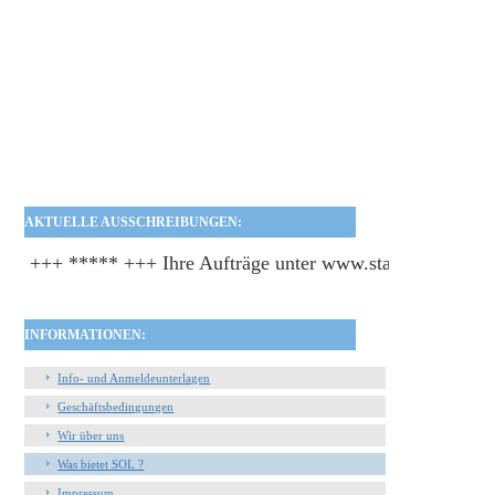
AKTUELLE AUSSCHREIBUNGEN:
+++ ***** +++ Ihre Aufträge unter www.staatsanzeiger-ese
+++ ***** +++ 
INFORMATIONEN:
Info- und Anmeldeunterlagen
Geschäftsbedingungen
Wir über uns
Was bietet SOL ?
Impressum