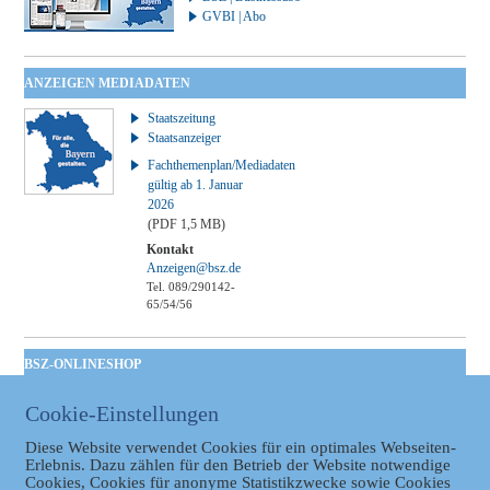
GVBI | Abo
ANZEIGEN MEDIADATEN
Staatszeitung
Staatsanzeiger
Fachthemenplan/Mediadaten
gültig ab 1. Januar
2026
(PDF 1,5 MB)
Kontakt
Anzeigen@bsz.de
Tel. 089/290142-
65/54/56
BSZ-ONLINESHOP
Kommunales
Cookie-Einstellungen
Taschenbuch
GVBl | Einbanddecke
Diese Website verwendet Cookies für ein optimales Webseiten-
Erlebnis. Dazu zählen für den Betrieb der Website notwendige
Cookies, Cookies für anonyme Statistikzwecke sowie Cookies