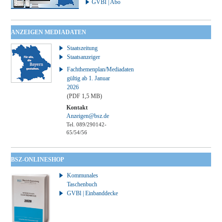
GVBI | Abo
ANZEIGEN MEDIADATEN
Staatszeitung
Staatsanzeiger
Fachthemenplan/Mediadaten
gültig ab 1. Januar
2026
(PDF 1,5 MB)
Kontakt
Anzeigen@bsz.de
Tel. 089/290142-
65/54/56
BSZ-ONLINESHOP
Kommunales
Taschenbuch
GVBl | Einbanddecke