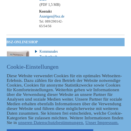
(PDF 1,5 MB)
Kontakt
Anzeigen@bsz.de
Tel. 089/290142-
65/54/56
BSZ-ONLINESHOP
Kommunales
Taschenbuch
GVBl | Einbanddecke
Cookie-Einstellungen
Diese Website verwendet Cookies für ein optimales Webseiten-
Erlebnis. Dazu zählen für den Betrieb der Website notwendige
Cookies, Cookies für anonyme Statistikzwecke sowie Cookies
für Komforteinstellungen. Weiterhin geben wir Informationen
über die Verwendung dieser Website an unsere Partner für
Analysen und soziale Medien weiter. Unsere Partner für soziale
Medien erhalten ebenfalls Informationen über die Verwendung
Datenschutz
dieser Website und führen diese möglicherweise mit weiteren
Daten zusammen. Sie können frei entscheiden, welche Cookie-
Kategorien Sie zulassen möchten. Weitere Informationen finden
Sie in
unseren Datenschutzbestimmungen.
Unser Impressum.
ER