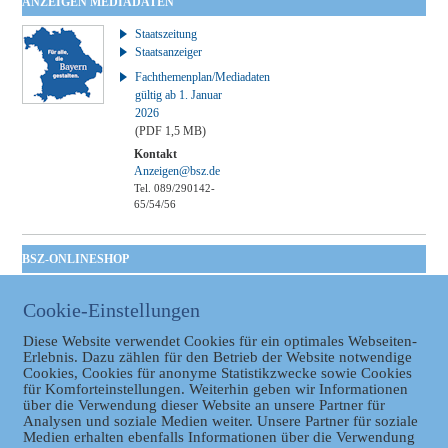
ANZEIGEN MEDIADATEN
Staatszeitung
Staatsanzeiger
Fachthemenplan/Mediadaten
gültig ab 1. Januar
2026
(PDF 1,5 MB)
Kontakt
Anzeigen@bsz.de
Tel. 089/290142-
65/54/56
BSZ-ONLINESHOP
Kommunales
Cookie-Einstellungen
Taschenbuch
GVBl | Einbanddecke
Diese Website verwendet Cookies für ein optimales Webseiten-
Erlebnis. Dazu zählen für den Betrieb der Website notwendige
Cookies, Cookies für anonyme Statistikzwecke sowie Cookies
für Komforteinstellungen. Weiterhin geben wir Informationen
über die Verwendung dieser Website an unsere Partner für
Analysen und soziale Medien weiter. Unsere Partner für soziale
Medien erhalten ebenfalls Informationen über die Verwendung