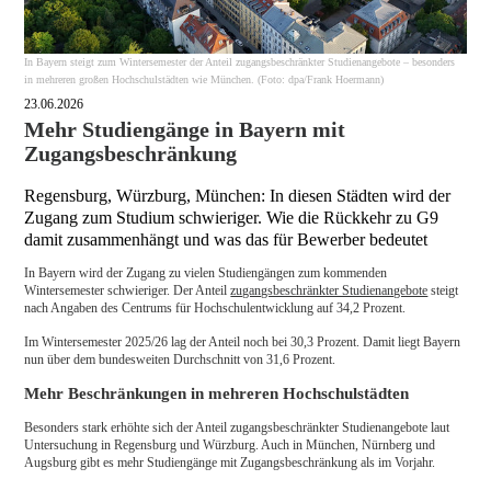
In Bayern steigt zum Wintersemester der Anteil zugangsbeschränkter Studienangebote – besonders
in mehreren großen Hochschulstädten wie München. (Foto: dpa/Frank Hoermann)
23.06.2026
Mehr Studiengänge in Bayern mit
Zugangsbeschränkung
Regensburg, Würzburg, München: In diesen Städten wird der
Zugang zum Studium schwieriger. Wie die Rückkehr zu G9
damit zusammenhängt und was das für Bewerber bedeutet
In Bayern wird der Zugang zu vielen Studiengängen zum kommenden
Wintersemester schwieriger. Der Anteil
zugangsbeschränkter Studienangebote
steigt
nach Angaben des Centrums für Hochschulentwicklung auf 34,2 Prozent.
Im Wintersemester 2025/26 lag der Anteil noch bei 30,3 Prozent. Damit liegt Bayern
nun über dem bundesweiten Durchschnitt von 31,6 Prozent.
Mehr Beschränkungen in mehreren Hochschulstädten
Besonders stark erhöhte sich der Anteil zugangsbeschränkter Studienangebote laut
Untersuchung in Regensburg und Würzburg. Auch in München, Nürnberg und
Augsburg gibt es mehr Studiengänge mit Zugangsbeschränkung als im Vorjahr.