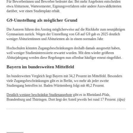
Für Bewerberinnen und Bewerber bedeutet das: Bei mehr Angeboten entscheiden
etwa Abiturnote, Wartesemester, Eignungsverfahren oder andere Auswahlkriterien
darüber, wer einen Studienplatz erhält.
G9-Umstellung als möglicher Grund
Die Autoren führen den Anstieg möglicherweise auf die Rückkehr zum neunjährigen
Gymnasium zurück. Wegen der Umstellung von G8 auf G9 gab es 2025 deutlich
weniger Abiturientinnen und Abiturienten als in einem normalen Jahr.
Hochschulen könnten Zugangsbeschränkungen deshalb damals ausgesetzt haben,
weil weniger Studieninteressierte erwartet wurden. Mit dem wieder größeren
Abiturjahrgang werden diese Regelungen nun offenbar häufiger erneut eingeführt.
Bayern im bundesweiten Mittelfeld
Im bundesweiten Vergleich liegt Bayern mit 34,2 Prozent im Mittelfeld. Besonders
viele Zugangsbeschränkungen gibt es in Berlin, wo mehr als jeder zweite
Studiengang betroffen ist. Baden-Württemberg folgt mit 46,2 Prozent.
Deutlich weniger beschränkte Studienangebote
gibt es in Rheinland-Pfalz,
Brandenburg und Thüringen. Dort liegt der Anteil jeweils bei rund 17 Prozent.
(dpa)