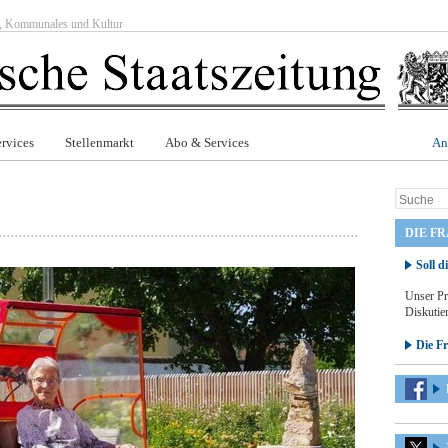
ft, Kommunales und Kultur
rvices
Stellenmarkt
Abo & Services
An
DIE F
Soll d
Unser Pr
Diskutier
Die F