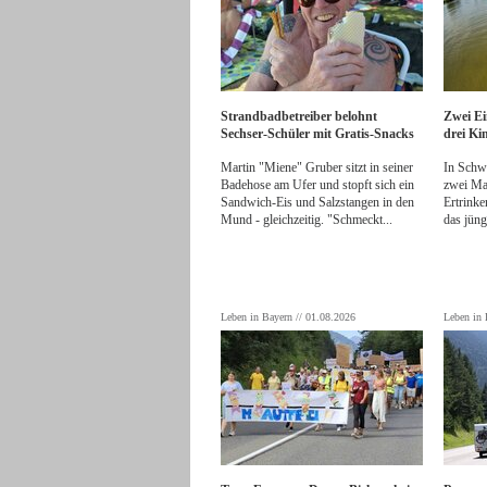
Strandbadbetreiber belohnt
Zwei Ei
Sechser-Schüler mit Gratis-Snacks
drei Ki
Martin "Miene" Gruber sitzt in seiner
In Schwa
Badehose am Ufer und stopft sich ein
zwei Ma
Sandwich-Eis und Salzstangen in den
Ertrinke
Mund - gleichzeitig. "Schmeckt...
das jüng
Leben in Bayern // 01.08.2026
Leben in 