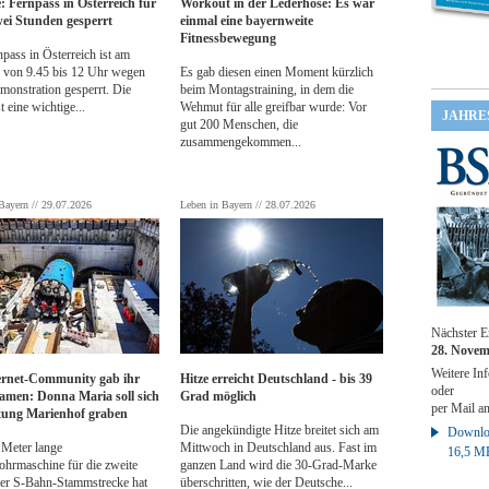
e: Fernpass in Österreich für
Workout in der Lederhose: Es war
ei Stunden gesperrt
einmal eine bayernweite
Fitnessbewegung
pass in Österreich ist am
 von 9.45 bis 12 Uhr wegen
Es gab diesen einen Moment kürzlich
monstration gesperrt. Die
beim Montagstraining, in dem die
t eine wichtige...
Wehmut für alle greifbar wurde: Vor
JAHRE
gut 200 Menschen, die
zusammengekommen...
Bayern // 29.07.2026
Leben in Bayern // 28.07.2026
Nächster E
28. Novem
Weitere Inf
ernet-Community gab ihr
Hitze erreicht Deutschland - bis 39
oder
amen: Donna Maria soll sich
Grad möglich
per Mail a
tung Marienhof graben
Die angekündigte
Hitze
breitet sich am
Downloa
 Meter lange
Mittwoch in Deutschland aus. Fast im
16,5 M
ohrmaschine für die zweite
ganzen Land wird die 30-Grad-Marke
r S-Bahn-Stammstrecke hat
überschritten, wie der Deutsche...