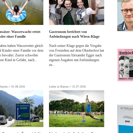
nsätze: Wasserwacht rettet
Gastronom berichtet von
nder einer Familie
Anfeindungen nach Wiesn-Klage
ben haben Wasserretter gleich
Nach seiner
Klage gegen die Vergabe
l Kinder einer Familie vor dem
von Festzelten auf dem Oktoberfest
hat
n bewahrt. Zuerst schwebte
der Gastronom Alexander Egger nach
ste Kind in Gefahr, nach...
eigenen Angaben mit Anfeindungen
zu...
Bayern // 01.08.2026
Leben in Bayern // 31.07.2026