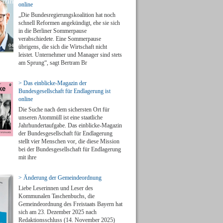
online
„Die Bundesregierungskoalition hat noch
schnell Reformen angekündigt, ehe sie sich
in die Berliner Sommerpause
verabschiedete. Eine Sommerpause
übrigens, die sich die Wirtschaft nicht
leistet. Unternehmer und Manager sind stets
am Sprung“, sagt Bertram Br
> Das einblicke-Magazin der
Bundesgesellschaft für Endlagerung ist
online
Die Suche nach dem sichersten Ort für
unseren Atommüll ist eine staatliche
Jahrhundertaufgabe. Das einblicke-Magazin
der Bundesgesellschaft für Endlagerung
stellt vier Menschen vor, die diese Mission
bei der Bundesgesellschaft für Endlagerung
mit ihre
> Änderung der Gemeindeordnung
Liebe Leserinnen und Leser des
Kommunalen Taschenbuchs, die
Gemeindeordnung des Freistaats Bayern hat
sich am 23. Dezember 2025 nach
Redaktionsschluss (14. November 2025)