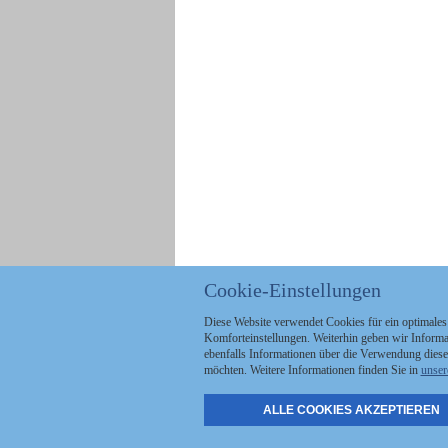
Cookie-Einstellungen
Diese Website verwendet Cookies für ein optimales
Komforteinstellungen. Weiterhin geben wir Informat
ebenfalls Informationen über die Verwendung diese
möchten. Weitere Informationen finden Sie in
unser
ALLE COOKIES AKZEPTIEREN
Politik
Stellenmarkt
A
Kommunales
Abo & Services
A