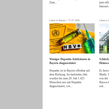
Zum...
jetzt of
Interne
Leben in Bayern // 27.07.2026
Leben in 
Weniger Hepatitis-Infektionen in
Schlech
Bayern diagnostiziert
Heimwe
Hepatitis ist in Bayern offenbar auf
Es herr
dem Rückzug. Im laufenden Jahr
Markt. V
wurden bis zum 20. Juli 1.425
von der 
Menschen neu mit Hepatitis
Baywa-B
diagnostiziert, wie...
seit...