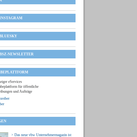
X
INSTAGRAM
BLUESKY
BSZ-NEWSLETTER
BEPLATTFORM
zeiger eServices
beplattform für öffentliche
ibungen und Aufträge
reiber
ber
GEN
> Das neue vbw Unternehmermagazin ist