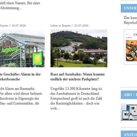
fiziell einen Namen. Bei einer
t-Abstimmung...
UNSER
Das kuns
Bayerisc
Bayern // 24.07.2026
Leben in Bayern // 23.07.2026
te Geschäfte: Alarm in der
Rast auf Autobahn: Wann kommt
rkerbranche
endlich der nächste Parkplatz?
scht Alarm am Baumarkt-
Ungefähr 13.200 Kilometer lang ist
or allem wird dieser befeuert
das Autobahnnetz in Deutschland
.
ABO +
Insolvenz in Eigenregie der
Entsprechend groß ist auch die Zahl
au- und Gartenmärkte, die
der Rastmöglichkeiten – doch wie
weit...
ANZEI