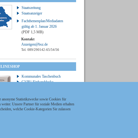
Staatszeitung
Staatsanzeiger
Fachthemenplan/Mediadaten
gültig ab 1. Januar 2026
(PDF 1,5 MB)
Kontakt
Anzeigen@bsz.de
Tel. 089/290142-65/54/56
NLINESHOP
Kommunales Taschenbuch
GVBl | Einbanddecke
ür anonyme Statistikzwecke sowie Cookies für
weiter. Unsere Partner für soziale Medien erhalten
scheiden, welche Cookie-Kategorien Sie zulassen