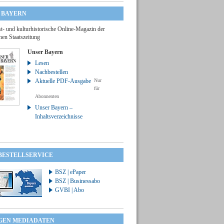
 BAYERN
t- und kulturhistorische Online-Magazin der
hen Staatszeitung
Unser Bayern
Lesen
Nachbestellen
Aktuelle PDF-Ausgabe
Nur
für
Abonnenten
Unser Bayern –
Inhaltsverzeichnisse
 BESTELLSERVICE
BSZ | ePaper
BSZ | Businessabo
GVBI | Abo
GEN MEDIADATEN