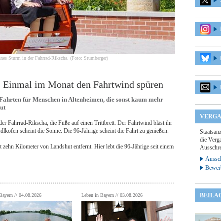
nes Sturm in der Fahrrad-Rikscha. (Foto: Stumberger)
: Einmal im Monat den Fahrtwind spüren
-Fahrten für Menschen in Altenheimen, die sonst kaum mehr
ut
VERGA
der Fahrrad-Rikscha, die Füße auf einen Trittbrett. Der Fahrtwind bläst ihr
Adlkofen scheint die Sonne. Die 96-Jährige scheint die Fahrt zu genießen.
Staatsan
die Verga
 zehn Kilometer von Landshut entfernt. Hier lebt die 96-Jährige seit einem
Ausschre
Aussch
Bewer
BEILA
Bayern // 04.08.2026
Leben in Bayern // 03.08.2026