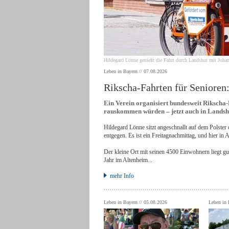
Hildegard Lönne genießt die Fahrt durch Landshut mit Johan
Leben in Bayern // 07.08.2026
Rikscha-Fahrten für Senioren
Ein Verein organisiert bundesweit Rikscha
rauskommen würden – jetzt auch in Landsh
Hildegard Lönne sitzt angeschnallt auf dem Polster 
entgegen. Es ist ein Freitagnachmittag, und hier in 
Der kleine Ort mit seinen 4500 Einwohnern liegt gut
Jahr im Altenheim...
mehr Info
Leben in Bayern // 05.08.2026
Leben in 