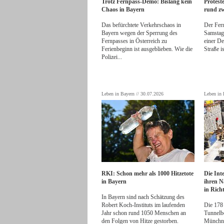
Trotz Fernpass-Demo: Bislang kein
Protest
Chaos in Bayern
rund zw
Das befürchtete Verkehrschaos in
Der Fern
Bayern wegen der
Sperrung des
Samstag
Fernpasses in Österreich
zu
einer De
Ferienbeginn ist ausgeblieben. Wie die
Straße is
Polizei...
Leben in Bayern // 30.07.2026
Leben in 
RKI: Schon mehr als 1000 Hitzetote
Die Int
in Bayern
ihren N
in Rich
In Bayern sind nach Schätzung des
Robert Koch-Instituts
im laufenden
Die 178
Jahr schon rund 1050 Menschen an
Tunnelb
den Folgen von Hitze gestorben.
Münchne