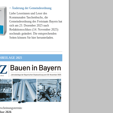
> Änderung der Gemeindeordnung
Liebe Leserinnen und Leser des
Kommunalen Taschenbuchs, die
Gemeindeordnung des Freistaats Bayern hat
sich am 23. Dezember 2025 nach
Redaktionsschluss (14. November 2025)
nochmals geändert. Die entsprechenden
Seiten können Sie hier herunterladen.
SBEILAGE 2025
rscheinungstermin:
ber 2026