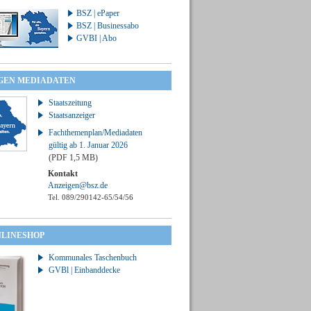
BSZ | ePaper
BSZ | Businessabo
GVBI | Abo
GEN MEDIADATEN
Staatszeitung
Staatsanzeiger
Fachthemenplan/Mediadaten
gültig ab 1. Januar 2026
(PDF 1,5 MB)
Kontakt
Anzeigen@bsz.de
Tel. 089/290142-65/54/56
NLINESHOP
Kommunales Taschenbuch
GVBl | Einbanddecke