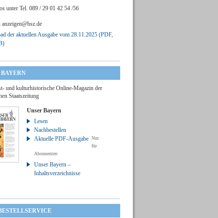
os unter Tel. 089 / 29 01 42 54 /56
n
anzeigen@bsz.de
d der aktuellen Ausgabe vom 28.11.2025 (PDF,
B)
 BAYERN
t- und kulturhistorische Online-Magazin der
hen Staatszeitung
Unser Bayern
Lesen
Nachbestellen
Aktuelle PDF-Ausgabe
Nur
für
Abonnenten
Unser Bayern –
Inhaltsverzeichnisse
 BESTELLSERVICE