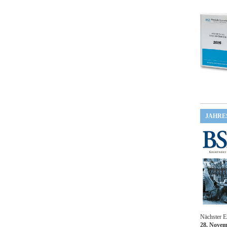
JAHRE
Nächster E
28. Novem