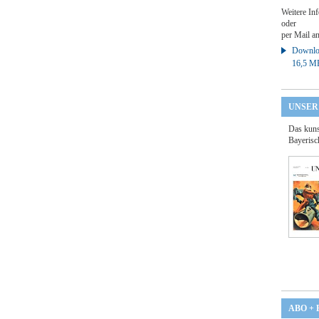
Weitere Inf
oder
per Mail a
Downloa
16,5 M
UNSER
Das kuns
Bayerisc
ABO +