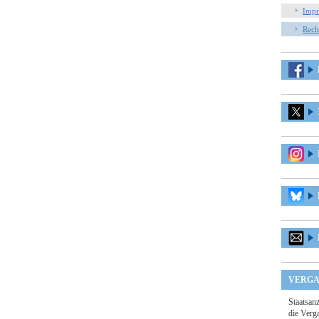
Impr
Rech
VERGA
Staatsan
die Verga