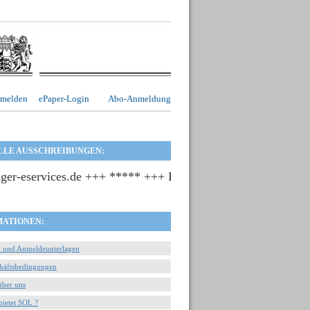
melden
ePaper-Login
Abo-Anmeldung
LLE AUSSCHREIBUNGEN:
rvices.de +++ ***** +++ Bekanntmachungen - Vergabeunterla
MATIONEN:
- und Anmeldeunterlagen
häftsbedingungen
über uns
bietet SOL ?