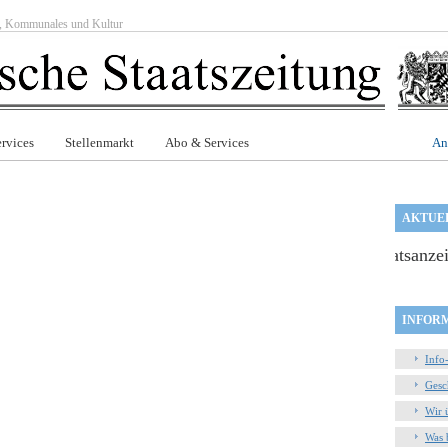
ft, Kommunales und Kultur
rvices
Stellenmarkt
Abo & Services
An
AKTUE
+++ ***** +++ Ihre Aufträge unter www.staatsanzeiger-ese
INFOR
Info
Gesc
Wir 
Was 