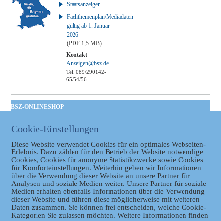
Staatsanzeiger
Fachthemenplan/Mediadaten
gültig ab 1. Januar
2026
(PDF 1,5 MB)
Kontakt
Anzeigen@bsz.de
Tel. 089/290142-
65/54/56
BSZ-ONLINESHOP
Kommunales
Cookie-Einstellungen
Taschenbuch
GVBl | Einbanddecke
Diese Website verwendet Cookies für ein optimales Webseiten-
Erlebnis. Dazu zählen für den Betrieb der Website notwendige
Cookies, Cookies für anonyme Statistikzwecke sowie Cookies
für Komforteinstellungen. Weiterhin geben wir Informationen
über die Verwendung dieser Website an unsere Partner für
Analysen und soziale Medien weiter. Unsere Partner für soziale
Medien erhalten ebenfalls Informationen über die Verwendung
dieser Website und führen diese möglicherweise mit weiteren
Daten zusammen. Sie können frei entscheiden, welche Cookie-
Kategorien Sie zulassen möchten. Weitere Informationen finden
Datenschutz