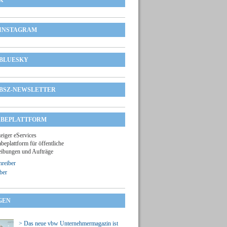
X
INSTAGRAM
BLUESKY
BSZ-NEWSLETTER
BEPLATTFORM
zeiger eServices
beplattform für öffentliche
ibungen und Aufträge
reiber
ber
GEN
> Das neue vbw Unternehmermagazin ist