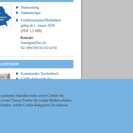
Staatszeitung
Staatsanzeiger
Fachthemenplan/Mediadaten
gültig ab 1. Januar 2026
(PDF 1,5 MB)
Kontakt
Anzeigen@bsz.de
Tel. 089/290142-65/54/56
NLINESHOP
Kommunales Taschenbuch
GVBl | Einbanddecke
ür anonyme Statistikzwecke sowie Cookies für
weiter. Unsere Partner für soziale Medien erhalten
scheiden, welche Cookie-Kategorien Sie zulassen