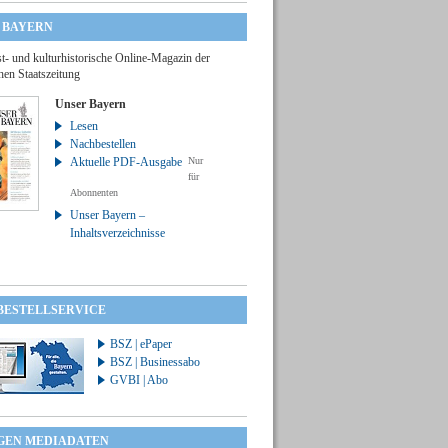
 BAYERN
t- und kulturhistorische Online-Magazin der
hen Staatszeitung
Unser Bayern
Lesen
Nachbestellen
Aktuelle PDF-Ausgabe
Nur
für
Abonnenten
Unser Bayern –
Inhaltsverzeichnisse
 BESTELLSERVICE
BSZ | ePaper
BSZ | Businessabo
GVBI | Abo
GEN MEDIADATEN