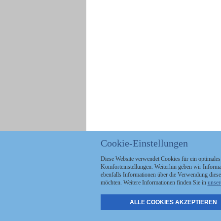
Cookie-Einstellungen
Diese Website verwendet Cookies für ein optimales
Komforteinstellungen. Weiterhin geben wir Informat
ebenfalls Informationen über die Verwendung diese
möchten. Weitere Informationen finden Sie in
unser
ALLE COOKIES AKZEPTIEREN
Politik
Stellenmarkt
A
Kommunales
Abo & Services
A