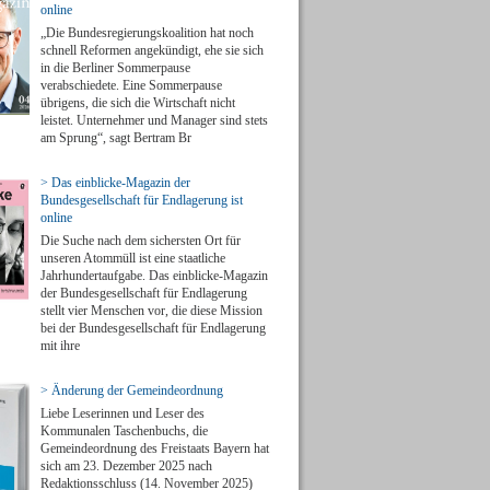
online
„Die Bundesregierungskoalition hat noch
schnell Reformen angekündigt, ehe sie sich
in die Berliner Sommerpause
verabschiedete. Eine Sommerpause
übrigens, die sich die Wirtschaft nicht
leistet. Unternehmer und Manager sind stets
am Sprung“, sagt Bertram Br
> Das einblicke-Magazin der
Bundesgesellschaft für Endlagerung ist
online
Die Suche nach dem sichersten Ort für
unseren Atommüll ist eine staatliche
Jahrhundertaufgabe. Das einblicke-Magazin
der Bundesgesellschaft für Endlagerung
stellt vier Menschen vor, die diese Mission
bei der Bundesgesellschaft für Endlagerung
mit ihre
> Änderung der Gemeindeordnung
Liebe Leserinnen und Leser des
Kommunalen Taschenbuchs, die
Gemeindeordnung des Freistaats Bayern hat
sich am 23. Dezember 2025 nach
Redaktionsschluss (14. November 2025)