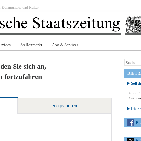
ft, Kommunales und Kultur
rvices
Stellenmarkt
Abo & Services
den Sie sich an,
DIE F
 fortzufahren
Soll d
Unser Pr
Diskutier
Registrieren
Die F