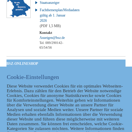
Staatsanzeiger
Fachthemenplan/Mediadaten
gültig ab 1. Januar
2026
(PDF 1,5 MB)
Kontakt
Anzeigen@bsz.de
Tel. 089/290142-
65/54/56
BSZ-ONLINESHOP
Kommunales
Cookie-Einstellungen
Taschenbuch
GVBl | Einbanddecke
Diese Website verwendet Cookies für ein optimales Webseiten-
Erlebnis. Dazu zählen für den Betrieb der Website notwendige
Cookies, Cookies für anonyme Statistikzwecke sowie Cookies
für Komforteinstellungen. Weiterhin geben wir Informationen
über die Verwendung dieser Website an unsere Partner für
Analysen und soziale Medien weiter. Unsere Partner für soziale
Medien erhalten ebenfalls Informationen über die Verwendung
dieser Website und führen diese möglicherweise mit weiteren
Daten zusammen. Sie können frei entscheiden, welche Cookie-
Kategorien Sie zulassen möchten. Weitere Informationen finden
Datenschutz