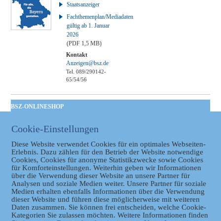
Staatsanzeiger
Fachthemenplan/Mediadaten
gültig ab 1. Januar
2026
(PDF 1,5 MB)
Kontakt
Anzeigen@bsz.de
Tel. 089/290142-
65/54/56
BSZ-ONLINESHOP
Kommunales
Cookie-Einstellungen
Taschenbuch
GVBl | Einbanddecke
Diese Website verwendet Cookies für ein optimales Webseiten-
Erlebnis. Dazu zählen für den Betrieb der Website notwendige
Cookies, Cookies für anonyme Statistikzwecke sowie Cookies
für Komforteinstellungen. Weiterhin geben wir Informationen
über die Verwendung dieser Website an unsere Partner für
Analysen und soziale Medien weiter. Unsere Partner für soziale
Medien erhalten ebenfalls Informationen über die Verwendung
dieser Website und führen diese möglicherweise mit weiteren
Daten zusammen. Sie können frei entscheiden, welche Cookie-
Kategorien Sie zulassen möchten. Weitere Informationen finden
Datenschutz