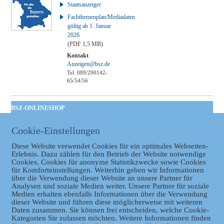
Staatsanzeiger
Fachthemenplan/Mediadaten
gültig ab 1. Januar
2026
(PDF 1,5 MB)
Kontakt
Anzeigen@bsz.de
Tel. 089/290142-
65/54/56
BSZ-ONLINESHOP
Kommunales
Cookie-Einstellungen
Taschenbuch
GVBl | Einbanddecke
Diese Website verwendet Cookies für ein optimales Webseiten-
Erlebnis. Dazu zählen für den Betrieb der Website notwendige
Cookies, Cookies für anonyme Statistikzwecke sowie Cookies
für Komforteinstellungen. Weiterhin geben wir Informationen
über die Verwendung dieser Website an unsere Partner für
Analysen und soziale Medien weiter. Unsere Partner für soziale
Medien erhalten ebenfalls Informationen über die Verwendung
dieser Website und führen diese möglicherweise mit weiteren
Daten zusammen. Sie können frei entscheiden, welche Cookie-
Kategorien Sie zulassen möchten. Weitere Informationen finden
Datenschutz