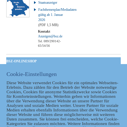
Staatsanzeiger
Fachthemenplan/Mediadaten
gültig ab 1. Januar
2026
(PDF 1,5 MB)
Kontakt
Anzeigen@bsz.de
Tel. 089/290142-
65/54/56
BSZ-ONLINESHOP
Kommunales
Cookie-Einstellungen
Taschenbuch
GVBl | Einbanddecke
Diese Website verwendet Cookies für ein optimales Webseiten-
Erlebnis. Dazu zählen für den Betrieb der Website notwendige
Cookies, Cookies für anonyme Statistikzwecke sowie Cookies
für Komforteinstellungen. Weiterhin geben wir Informationen
über die Verwendung dieser Website an unsere Partner für
Analysen und soziale Medien weiter. Unsere Partner für soziale
Medien erhalten ebenfalls Informationen über die Verwendung
dieser Website und führen diese möglicherweise mit weiteren
Daten zusammen. Sie können frei entscheiden, welche Cookie-
Kategorien Sie zulassen möchten. Weitere Informationen finden
Datenschutz