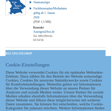
Staatsanzeiger
Fachthemenplan/Mediadaten
gültig ab 1. Januar
2026
(PDF 1,5 MB)
Kontakt
Anzeigen@bsz.de
Tel. 089/290142-
65/54/56
BSZ-ONLINESHOP
Kommunales
Cookie-Einstellungen
Taschenbuch
GVBl | Einbanddecke
Diese Website verwendet Cookies für ein optimales Webseiten-
Erlebnis. Dazu zählen für den Betrieb der Website notwendige
Cookies, Cookies für anonyme Statistikzwecke sowie Cookies
für Komforteinstellungen. Weiterhin geben wir Informationen
über die Verwendung dieser Website an unsere Partner für
Analysen und soziale Medien weiter. Unsere Partner für soziale
Medien erhalten ebenfalls Informationen über die Verwendung
dieser Website und führen diese möglicherweise mit weiteren
Daten zusammen. Sie können frei entscheiden, welche Cookie-
Kategorien Sie zulassen möchten. Weitere Informationen finden
Datenschutz