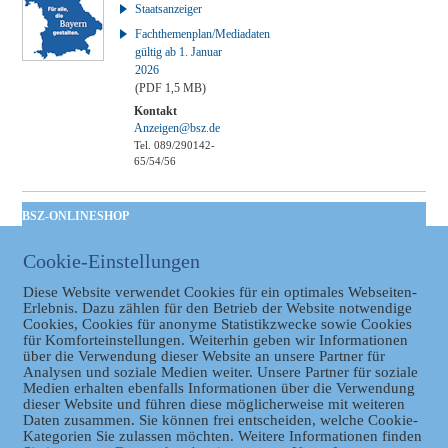
Staatsanzeiger
Fachthemenplan/Mediadaten
gültig ab 1. Januar
2026
(PDF 1,5 MB)
Kontakt
Anzeigen@bsz.de
Tel. 089/290142-
65/54/56
BSZ-ONLINESHOP
Kommunales
Cookie-Einstellungen
Taschenbuch
GVBl | Einbanddecke
Diese Website verwendet Cookies für ein optimales Webseiten-
Erlebnis. Dazu zählen für den Betrieb der Website notwendige
Cookies, Cookies für anonyme Statistikzwecke sowie Cookies
für Komforteinstellungen. Weiterhin geben wir Informationen
über die Verwendung dieser Website an unsere Partner für
Analysen und soziale Medien weiter. Unsere Partner für soziale
Medien erhalten ebenfalls Informationen über die Verwendung
dieser Website und führen diese möglicherweise mit weiteren
Daten zusammen. Sie können frei entscheiden, welche Cookie-
Kategorien Sie zulassen möchten. Weitere Informationen finden
Datenschutz