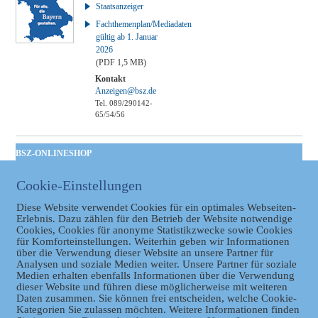
Staatsanzeiger
Fachthemenplan/Mediadaten
gültig ab 1. Januar
2026
(PDF 1,5 MB)
Kontakt
Anzeigen@bsz.de
Tel. 089/290142-
65/54/56
BSZ-ONLINESHOP
Kommunales
Cookie-Einstellungen
Taschenbuch
GVBl | Einbanddecke
Diese Website verwendet Cookies für ein optimales Webseiten-
Erlebnis. Dazu zählen für den Betrieb der Website notwendige
Cookies, Cookies für anonyme Statistikzwecke sowie Cookies
für Komforteinstellungen. Weiterhin geben wir Informationen
über die Verwendung dieser Website an unsere Partner für
Analysen und soziale Medien weiter. Unsere Partner für soziale
Medien erhalten ebenfalls Informationen über die Verwendung
dieser Website und führen diese möglicherweise mit weiteren
Daten zusammen. Sie können frei entscheiden, welche Cookie-
Kategorien Sie zulassen möchten. Weitere Informationen finden
Datenschutz