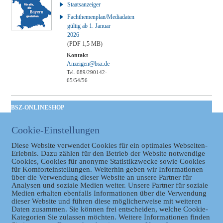
Staatsanzeiger
Fachthemenplan/Mediadaten
gültig ab 1. Januar
2026
(PDF 1,5 MB)
Kontakt
Anzeigen@bsz.de
Tel. 089/290142-
65/54/56
BSZ-ONLINESHOP
Kommunales
Cookie-Einstellungen
Taschenbuch
GVBl | Einbanddecke
Diese Website verwendet Cookies für ein optimales Webseiten-
Erlebnis. Dazu zählen für den Betrieb der Website notwendige
Cookies, Cookies für anonyme Statistikzwecke sowie Cookies
für Komforteinstellungen. Weiterhin geben wir Informationen
über die Verwendung dieser Website an unsere Partner für
Analysen und soziale Medien weiter. Unsere Partner für soziale
Medien erhalten ebenfalls Informationen über die Verwendung
dieser Website und führen diese möglicherweise mit weiteren
Daten zusammen. Sie können frei entscheiden, welche Cookie-
Kategorien Sie zulassen möchten. Weitere Informationen finden
Datenschutz