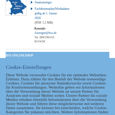
Staatsanzeiger
Fachthemenplan/Mediadaten
gültig ab 1. Januar
2026
(PDF 1,5 MB)
Kontakt
Anzeigen@bsz.de
Tel. 089/290142-
65/54/56
BSZ-ONLINESHOP
Kommunales
Cookie-Einstellungen
Taschenbuch
GVBl | Einbanddecke
Diese Website verwendet Cookies für ein optimales Webseiten-
Erlebnis. Dazu zählen für den Betrieb der Website notwendige
Cookies, Cookies für anonyme Statistikzwecke sowie Cookies
für Komforteinstellungen. Weiterhin geben wir Informationen
über die Verwendung dieser Website an unsere Partner für
Analysen und soziale Medien weiter. Unsere Partner für soziale
Medien erhalten ebenfalls Informationen über die Verwendung
dieser Website und führen diese möglicherweise mit weiteren
Daten zusammen. Sie können frei entscheiden, welche Cookie-
Kategorien Sie zulassen möchten. Weitere Informationen finden
Datenschutz