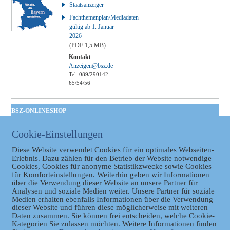
Staatsanzeiger
Fachthemenplan/Mediadaten
gültig ab 1. Januar
2026
(PDF 1,5 MB)
Kontakt
Anzeigen@bsz.de
Tel. 089/290142-
65/54/56
BSZ-ONLINESHOP
Kommunales
Cookie-Einstellungen
Taschenbuch
GVBl | Einbanddecke
Diese Website verwendet Cookies für ein optimales Webseiten-
Erlebnis. Dazu zählen für den Betrieb der Website notwendige
Cookies, Cookies für anonyme Statistikzwecke sowie Cookies
für Komforteinstellungen. Weiterhin geben wir Informationen
über die Verwendung dieser Website an unsere Partner für
Analysen und soziale Medien weiter. Unsere Partner für soziale
Medien erhalten ebenfalls Informationen über die Verwendung
dieser Website und führen diese möglicherweise mit weiteren
Daten zusammen. Sie können frei entscheiden, welche Cookie-
Kategorien Sie zulassen möchten. Weitere Informationen finden
Datenschutz