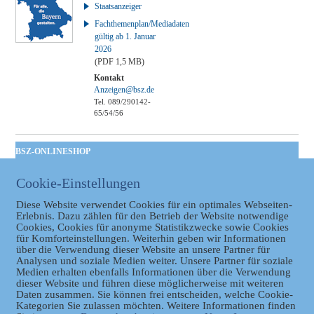
Staatsanzeiger
Fachthemenplan/Mediadaten
gültig ab 1. Januar
2026
(PDF 1,5 MB)
Kontakt
Anzeigen@bsz.de
Tel. 089/290142-
65/54/56
BSZ-ONLINESHOP
Kommunales
Cookie-Einstellungen
Taschenbuch
GVBl | Einbanddecke
Diese Website verwendet Cookies für ein optimales Webseiten-
Erlebnis. Dazu zählen für den Betrieb der Website notwendige
Cookies, Cookies für anonyme Statistikzwecke sowie Cookies
für Komforteinstellungen. Weiterhin geben wir Informationen
über die Verwendung dieser Website an unsere Partner für
Analysen und soziale Medien weiter. Unsere Partner für soziale
Medien erhalten ebenfalls Informationen über die Verwendung
dieser Website und führen diese möglicherweise mit weiteren
Daten zusammen. Sie können frei entscheiden, welche Cookie-
Kategorien Sie zulassen möchten. Weitere Informationen finden
Datenschutz